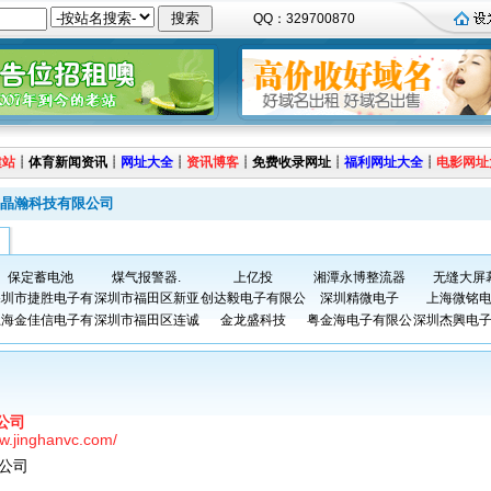
QQ：329700870
建站
┊
体育新闻资讯
┊
网址大全
┊
资讯博客
┊
免费收录网址
┊
福利网址大全
┊
电影网址
晶瀚科技有限公司
保定蓄电池
煤气报警器.
上亿投
湘潭永博整流器
无缝大屏
深圳市捷胜电子有
深圳市福田区新亚
创达毅电子有限公
深圳精微电子
上海微铭
上海金佳信电子有
深圳市福田区连诚
金龙盛科技
粤金海电子有限公
深圳杰興电
公司
ww.jinghanvc.com/
公司