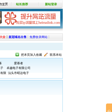
站长推荐
新站登录
大全
┊
皇冠域名出售
┊
免费收录网站
┊
把本页加入收藏
联系本站
幕
爱慕者
电子
卓越电子有限公司
子有限
汕头市昭达电子