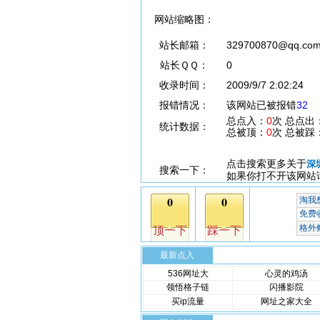
网站缩略图：
站长邮箱：
329700870@qq.co
站长ＱＱ：
0
收录时间：
2009/9/7 2:02:24
报错情况：
该网站已被报错
32
总点入：
0
次 总点出
统计数据：
总被顶：
0
次 总被踩
点击搜索更多关于
深
搜索一下：
如果你打不开该网站
最新点入
536网址大
心灵的鸡汤
领悟格子链
闪播影院
买ip流量
网址之家大全