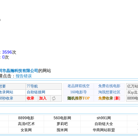
m
：
3596
次
：
0
次
的网站
圳市晶瀚科技有限公司
请点击：
报告错误
8899电影
560电影网
sh991网
高清rt艺术
萝莉吧
自助链大全
女装网
囤米网
华商网站联盟