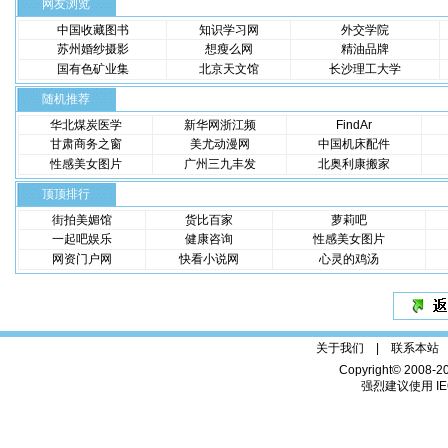
网友浏览
中国收藏图书
知识学习网
外交学院
苏州婚纱摄影
想瘦么网
精油品牌
国有色矿业集
北京天文馆
长沙理工大学
随机推荐
华北煤炭医学
新华网浙江频
FindAr
甘肃商务之窗
美尤动漫网
中国机床配件
性感美女图片
广州三九丰发
北奥利康搬家
顶顶排行
街拍美媚馆
货比百家
萝莉吧
一起吧娱乐
健康咨询
性感美女图片
网资门户网
快看小说网
心灵的鸡汤
关于我们 |
联系本站
Copyright© 2008-2
强烈建议使用 IE6