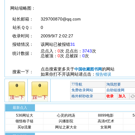
网站缩略图：
站长邮箱：
329700870@qq.com
站长ＱＱ：
0
收录时间：
2009/9/7 2:02:27
报错情况：
该网站已被报错
31
总点入：
0
次 总点出：
3743
次
统计数据：
总被顶：
0
次 总被踩：
0
次
点击搜索更多关于
的网站
中国收藏图书网
搜索一下：
如果你打不开该网站请点击：
报告错误
最新点入
536网址大
心灵的鸡汤
8899电影
领悟格子链
闪播影院
高清rt艺术
买ip流量
网址之家大全
女装网