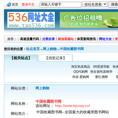
首页
繁体中文
推荐：┊
高速流量代码
┊
分类目录
┊
耐迪斯建站
┊
体育新闻资讯
┊
网址大全
┊
资
站点首页
网上购物
中国收藏图书网
您目前的位置：
→
→
【相关站点】
【浏览记录】
淘宝热卖商品
89货源导航
快
QQ代刷网
热女孩性器精华
特卖.爱购网
要红酒网
网站分类：
网上购物
中国收藏图书网
网站名称：
该站网址：
http://www.bjcxwy.cn/
中国收藏图书网--全国最大的收藏类图书网站
网站简介：