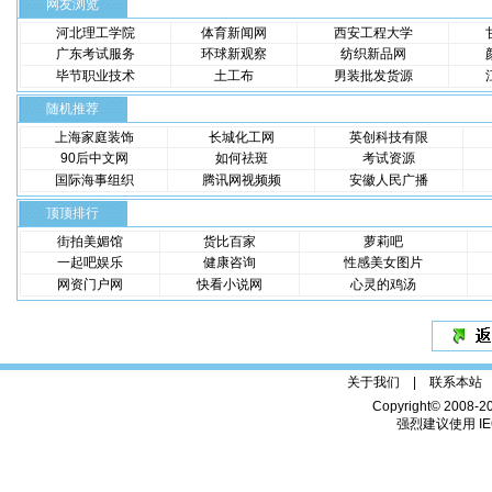
网友浏览
河北理工学院
体育新闻网
西安工程大学
广东考试服务
环球新观察
纺织新品网
毕节职业技术
土工布
男装批发货源
随机推荐
上海家庭装饰
长城化工网
英创科技有限
90后中文网
如何祛斑
考试资源
国际海事组织
腾讯网视频频
安徽人民广播
顶顶排行
街拍美媚馆
货比百家
萝莉吧
一起吧娱乐
健康咨询
性感美女图片
网资门户网
快看小说网
心灵的鸡汤
关于我们 |
联系本站
Copyright© 2008-2
强烈建议使用 IE6