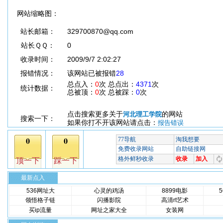
网站缩略图：
站长邮箱：
329700870@qq.com
站长ＱＱ：
0
收录时间：
2009/9/7 2:02:27
报错情况：
该网站已被报错
28
总点入：
0
次 总点出：
4371
次
统计数据：
总被顶：
0
次 总被踩：
0
次
点击搜索更多关于
的网站
河北理工学院
搜索一下：
如果你打不开该网站请点击：
报告错误
最新点入
536网址大
心灵的鸡汤
8899电影
领悟格子链
闪播影院
高清rt艺术
买ip流量
网址之家大全
女装网