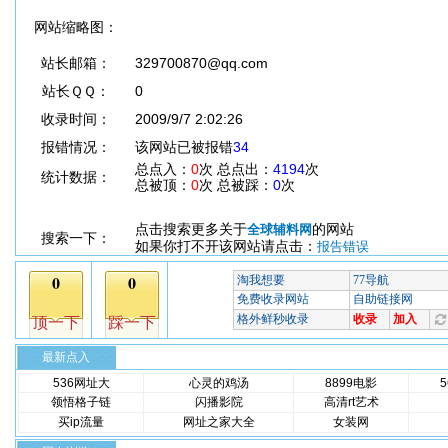
网站缩略图：
站长邮箱：
329700870@qq.com
站长ＱＱ：
0
收录时间：
2009/9/7 2:02:26
报错情况：
该网站已被报错
34
总点入：
0
次 总点出：
4194
次
统计数据：
总被顶：
0
次 总被踩：
0
次
点击搜索更多关于
的网站
全球辅料网
搜索一下：
如果你打不开该网站请点击：
报告错误
最新点入
536网址大
心灵的鸡汤
8899电影
领悟格子链
闪播影院
高清rt艺术
买ip流量
网址之家大全
女装网