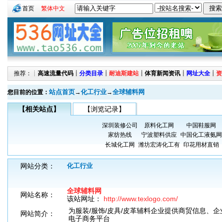
首页
繁体中文
推荐：┊
高速流量代码
┊
分类目录
┊
耐迪斯建站
┊
体育新闻资讯
┊
网址大全
┊
资
站点首页
化工行业
全球辅料网
您目前的位置：
→
→
【相关站点】
【浏览记录】
深圳装修公司
原料化工网
中国鞋服网
家纺热线
宁波塑料供应
中国化工液氨网
长城化工网
潍坊宏涛化工有
印花用材直销
网站分类：
化工行业
全球辅料网
网站名称：
该站网址：
http://www.texlogo.com/
为服装/服饰/皮具/皮革辅料企业提供商贸信息、企
网站简介：
电子商务平台