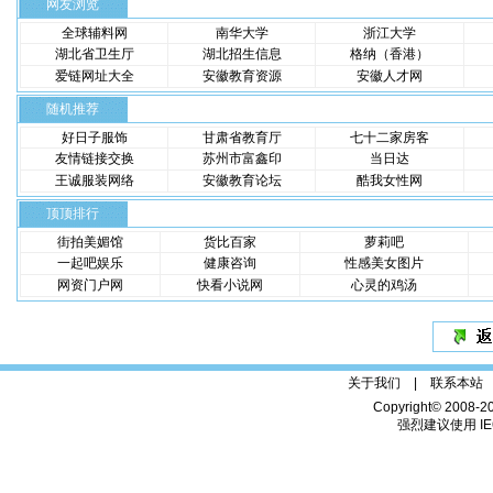
网友浏览
全球辅料网
南华大学
浙江大学
湖北省卫生厅
湖北招生信息
格纳（香港）
爱链网址大全
安徽教育资源
安徽人才网
随机推荐
好日子服饰
甘肃省教育厅
七十二家房客
友情链接交换
苏州市富鑫印
当日达
王诚服装网络
安徽教育论坛
酷我女性网
顶顶排行
街拍美媚馆
货比百家
萝莉吧
一起吧娱乐
健康咨询
性感美女图片
网资门户网
快看小说网
心灵的鸡汤
关于我们 |
联系本站
Copyright© 2008-2
强烈建议使用 IE6