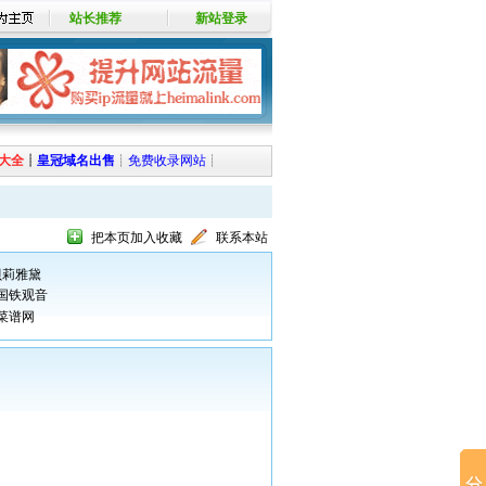
站长推荐
新站登录
大全
┊
皇冠域名出售
┊
免费收录网站
┊
把本页加入收藏
联系本站
贝莉雅黛
国铁观音
菜谱网