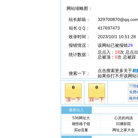
网站缩略图：
站长邮箱：
329700870@qq.co
站长ＱＱ：
417697473
收录时间：
2023/10/1 10:51:28
报错情况：
该网站已被报错
29
总点入：
18
次 总点
统计数据：
总被顶：
0
次 总被踩
点击搜索更多关于
易
搜索一下：
如果你打不开该网站
最新点入
536网址大
心灵的鸡汤
领悟格子链
闪播影院
买ip流量
网址之家大全