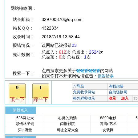
网站缩略图：
站长邮箱：
329700870@qq.com
站长ＱＱ：
4322334
收录时间：
2018/7/19 13:58:44
报错情况：
该网站已被报错
23
总点入：
612
次 总点出：
2524
次
统计数据：
总被顶：
0
次 总被踩：
1
次
点击搜索更多关于
的网站
银银香银银香
搜索一下：
如果你打不开该网站请点击：
报告错误
最新点入
536网址大
心灵的鸡汤
8899电影
领悟格子链
闪播影院
高清rt艺术
买ip流量
网址之家大全
女装网