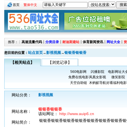
首页
繁体中文
推荐：┊
高速流量代码
┊
分类目录
┊
耐迪斯建站
┊
体育新闻资讯
┊
网址大全
┊
资
站点首页
影视视频
银银香银银香
您目前的位置：
→
→
【相关站点】
【浏览记录】
560电影网
闪播影院
电影网址大
免费在线电影
凤凰女影视
微笑影院
天空自助链
木蚂蚁导航
好看福利电影
网站分类：
影视视频
银银香银银香
网站名称：
该站网址：
http://www.auip6.cn
银银香银银香银银香银银香银银香银银香银银香银
网站简介：