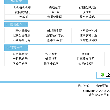
网友浏览
银银香银银香
森迪服饰
云南能源职业
友信喷码机
FairLa
疾病网
广州教研
卡盟评测网
星空阅读吧
随机推荐
中国热量表信
蚌埠医学院
啦网漳州论坛
北京女性健康
山东经济信息
江苏农林职业
西藏商务之窗
微赚网-网赚
烟台前沿科技
顶顶排行
街拍美媚馆
货比百家
萝莉吧
一起吧娱乐
健康咨询
性感美女图片
网资门户网
快看小说网
心灵的鸡汤
关于我们 |
联系本站
Copyright© 2008-2
强烈建议使用 IE6