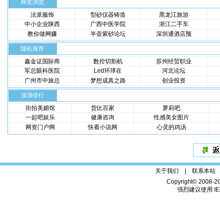
网友浏览
法派服饰
型砂仪器铸造
黑龙江旅游
中小企业陕西
广西中医学院
浙江二手车
教你做网赚
半壶紫砂论坛
深圳通酒店预
随机推荐
鑫金证国际商
数控切割机
苏州经贸职业
军总眼科医院
Led环球在
河北论坛
广州市中旅总
梦想成真之路
创业投资
顶顶排行
街拍美媚馆
货比百家
萝莉吧
一起吧娱乐
健康咨询
性感美女图片
网资门户网
快看小说网
心灵的鸡汤
关于我们 |
联系本站
Copyright© 2008-2
强烈建议使用 IE6