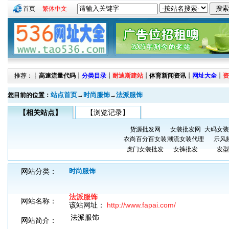
首页
繁体中文
推荐：┊
高速流量代码
┊
分类目录
┊
耐迪斯建站
┊
体育新闻资讯
┊
网址大全
┊
资
站点首页
时尚服饰
法派服饰
您目前的位置：
→
→
【相关站点】
【浏览记录】
货源批发网
女装批发网
大码女装
衣尚百分百女装
潮流女装代理
乐风
虎门女装批发
女裤批发
发型
网站分类：
时尚服饰
法派服饰
网站名称：
该站网址：
http://www.fapai.com/
法派服饰
网站简介：