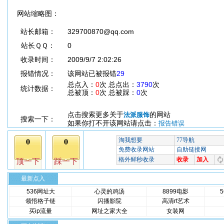
网站缩略图：
站长邮箱：
329700870@qq.com
站长ＱＱ：
0
收录时间：
2009/9/7 2:02:26
报错情况：
该网站已被报错
29
总点入：
0
次 总点出：
3790
次
统计数据：
总被顶：
0
次 总被踩：
0
次
点击搜索更多关于
的网站
法派服饰
搜索一下：
如果你打不开该网站请点击：
报告错误
最新点入
536网址大
心灵的鸡汤
8899电影
领悟格子链
闪播影院
高清rt艺术
买ip流量
网址之家大全
女装网