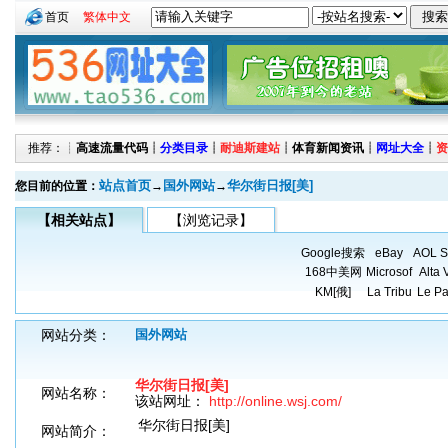
首页
繁体中文
推荐：┊
高速流量代码
┊
分类目录
┊
耐迪斯建站
┊
体育新闻资讯
┊
网址大全
┊
资
站点首页
国外网站
华尔街日报[美]
您目前的位置：
→
→
【相关站点】
【浏览记录】
Google搜索
eBay
AOL S
168中美网
Microsof
Alta 
KM[俄]
La Tribu
Le Pa
网站分类：
国外网站
华尔街日报[美]
网站名称：
该站网址：
http://online.wsj.com/
华尔街日报[美]
网站简介：