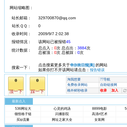
网站缩略图：
站长邮箱：
329700870@qq.com
站长ＱＱ：
0
收录时间：
2009/9/7 2:02:38
报错情况：
该网站已被报错
45
总点入：
0
次 总点出：
3884
次
统计数据：
总被顶：
0
次 总被踩：
0
次
点击搜索更多关于
的网站
华尔街日报[美]
搜索一下：
如果你打不开该网站请点击：
报告错误
最新点入
536网址大
心灵的鸡汤
8899电影
领悟格子链
闪播影院
高清rt艺术
买ip流量
网址之家大全
女装网