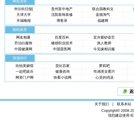
网友浏览
华尔街日报[
贵州富中地产
联合国教科文
天津大学
沈阳装饰装修
蓝猫淘气
羊城晚报
博客录
福建网
随机推荐
网友相册
百度百科
宜兴紫砂壶艺
乔治白服饰
健雄职业技术
渔人教师
中国健康网
中国苗医网
今见缘相识服
顶顶排行
街拍美媚馆
货比百家
萝莉吧
一起吧娱乐
健康咨询
性感美女图片
网资门户网
快看小说网
心灵的鸡汤
关于我们 |
联系本站
Copyright© 2008-2
强烈建议使用 IE6