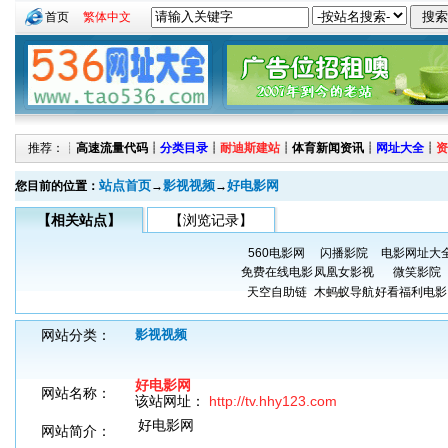
首页
繁体中文
推荐：┊
高速流量代码
┊
分类目录
┊
耐迪斯建站
┊
体育新闻资讯
┊
网址大全
┊
资
站点首页
影视视频
好电影网
您目前的位置：
→
→
【相关站点】
【浏览记录】
560电影网
闪播影院
电影网址大
免费在线电影
凤凰女影视
微笑影院
天空自助链
木蚂蚁导航
好看福利电影
网站分类：
影视视频
好电影网
网站名称：
该站网址：
http://tv.hhy123.com
好电影网
网站简介：