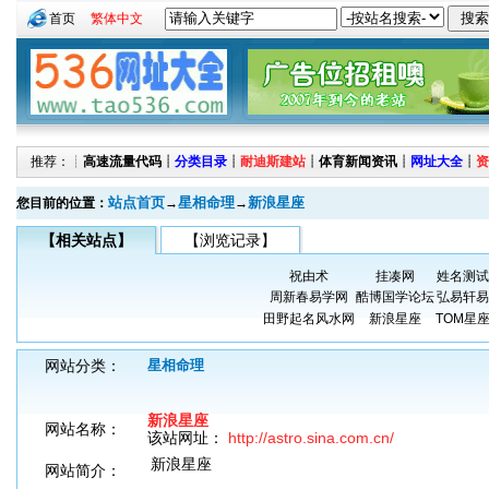
首页
繁体中文
推荐：┊
高速流量代码
┊
分类目录
┊
耐迪斯建站
┊
体育新闻资讯
┊
网址大全
┊
资
站点首页
星相命理
新浪星座
您目前的位置：
→
→
【相关站点】
【浏览记录】
祝由术
挂凑网
姓名测试
周新春易学网
酷博国学论坛
弘易轩易
田野起名风水网
新浪星座
TOM星
网站分类：
星相命理
新浪星座
网站名称：
该站网址：
http://astro.sina.com.cn/
新浪星座
网站简介：