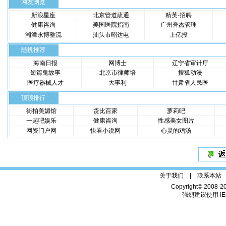
网友浏览
新浪星座
北京管道疏通
精英·招聘
健康咨询
美国医院指南
广州誉杰管理
湘潭永博整流
汕头市昭达电
上亿投
随机推荐
海南日报
网博士
辽宁省审计厅
短篇鬼故事
北京市律师培
搜狐动漫
医疗器械人才
大事利
甘肃省人民医
顶顶排行
街拍美媚馆
货比百家
萝莉吧
一起吧娱乐
健康咨询
性感美女图片
网资门户网
快看小说网
心灵的鸡汤
关于我们 |
联系本站
Copyright© 2008-2
强烈建议使用 IE6