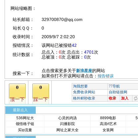
网站缩略图：
站长邮箱：
329700870@qq.com
站长ＱＱ：
0
收录时间：
2009/9/7 2:02:20
报错情况：
该网站已被报错
42
总点入：
0
次 总点出：
4701
次
统计数据：
总被顶：
0
次 总被踩：
0
次
点击搜索更多关于
的网站
新浪星座
搜索一下：
如果你打不开该网站请点击：
报告错误
最新点入
536网址大
心灵的鸡汤
8899电影
领悟格子链
闪播影院
高清rt艺术
买ip流量
网址之家大全
女装网