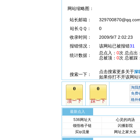
网站缩略图：
站长邮箱：
329700870@qq.co
站长ＱＱ：
0
收录时间：
2009/9/7 2:02:23
报错情况：
该网站已被报错
31
总点入：
0
次 总点出
统计数据：
总被顶：
0
次 总被踩
点击搜索更多关于
深
搜索一下：
如果你打不开该网站
最新点入
536网址大
心灵的鸡汤
领悟格子链
闪播影院
买ip流量
网址之家大全