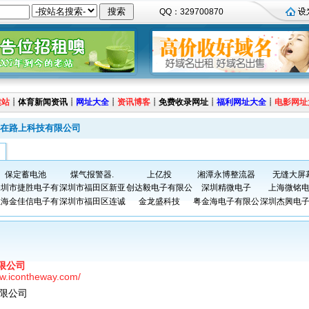
QQ：329700870
建站
┊
体育新闻资讯
┊
网址大全
┊
资讯博客
┊
免费收录网址
┊
福利网址大全
┊
电影网址
在路上科技有限公司
保定蓄电池
煤气报警器.
上亿投
湘潭永博整流器
无缝大屏
深圳市捷胜电子有
深圳市福田区新亚
创达毅电子有限公
深圳精微电子
上海微铭
上海金佳信电子有
深圳市福田区连诚
金龙盛科技
粤金海电子有限公
深圳杰興电
限公司
ww.icontheway.com/
限公司