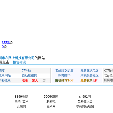
m
：
3556
次
：
0
次
的网站
圳市在路上科技有限公司
请点击：
报告错误
8899电影
560电影网
sh991网
高清rt艺术
萝莉吧
自助链大全
女装网
囤米网
华商网站联盟