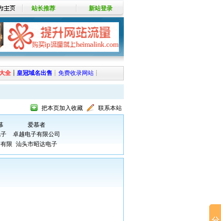
站长推荐
新站登录
大全
┊
皇冠域名出售
┊
免费收录网站
┊
把本页加入收藏
联系本站
幕
爱慕者
电子
卓越电子有限公司
子有限
汕头市昭达电子