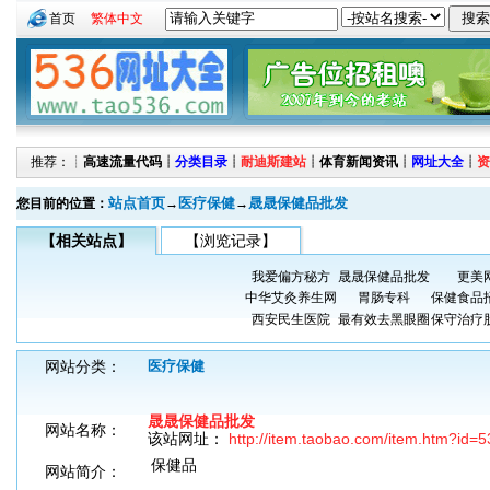
首页
繁体中文
推荐：┊
高速流量代码
┊
分类目录
┊
耐迪斯建站
┊
体育新闻资讯
┊
网址大全
┊
资
站点首页
医疗保健
晟晟保健品批发
您目前的位置：
→
→
【相关站点】
【浏览记录】
我爱偏方秘方
晟晟保健品批发
更美
中华艾灸养生网
胃肠专科
保健食品
西安民生医院
最有效去黑眼圈
保守治疗
网站分类：
医疗保健
晟晟保健品批发
网站名称：
该站网址：
http://item.taobao.com/item.htm?id
保健品
网站简介：