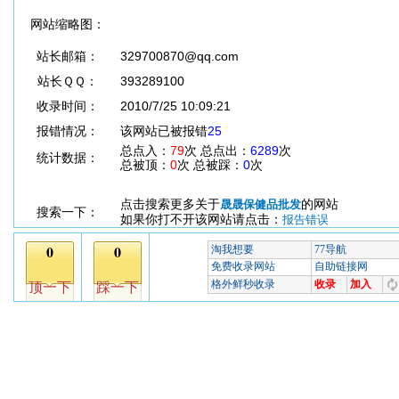
网站缩略图：
站长邮箱：
329700870@qq.com
站长ＱＱ：
393289100
收录时间：
2010/7/25 10:09:21
报错情况：
该网站已被报错
25
总点入：
79
次 总点出：
6289
次
统计数据：
总被顶：
0
次 总被踩：
0
次
点击搜索更多关于
的网站
晟晟保健品批发
搜索一下：
如果你打不开该网站请点击：
报告错误