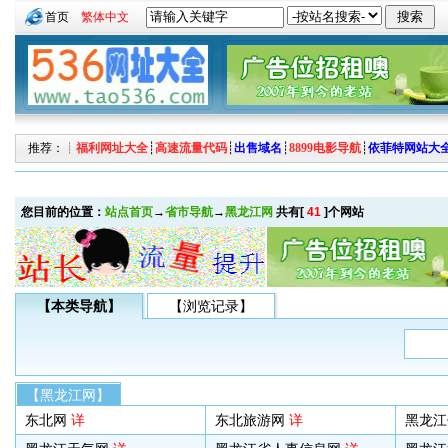
首页
繁体中文
推荐：┊
福利网址大全
┊
高速流量代码
┊
出售域名
┊
8899电影导航
┊
依菲特网站大
您目前的位置：
站点首页
→
省市导航
→
黑龙江网
共有[
41
]个网站
【本类导航】
【浏览记录】
【黑龙江网】
东北网
详
东北旅游网
详
黑龙江