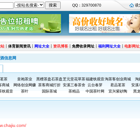
QQ：329700870
建站
┊
体育新闻资讯
┊
网址大全
┊
资讯博客
┊
免费收录网址
┊
福利网址大全
┊
电影网址
酒信息网
茗茶
皇袍茶业
黑檀茶盘石茶盘
芝元堂花草茶
福建铁观音
淘茶客创业商城
淘
客商城
网络创业网赚
茶客商城打折
安溪三春茶舍
云台春芽
君品茗茶
安溪
茶铁观音
茶叶
国际茶城
茶精品
中国茶叶网
宜兴紫砂陶
黑
ww.chajiu.com/