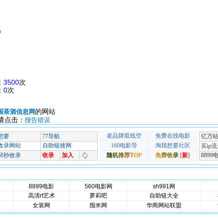
m
：
3500
次
：
0
次
的网站
国茶酒信息网
请点击：
报告错误
8899电影
560电影网
sh991网
高清rt艺术
萝莉吧
自助链大全
女装网
囤米网
华商网站联盟