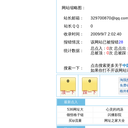
网站缩略图：
站长邮箱：
329700870@qq.co
站长ＱＱ：
0
收录时间：
2009/9/7 2:02:40
报错情况：
该网站已被报错
28
总点入：
0
次 总点出
统计数据：
总被顶：
0
次 总被踩
点击搜索更多关于
中
搜索一下：
如果你打不开该网站
最新点入
536网址大
心灵的鸡汤
领悟格子链
闪播影院
买ip流量
网址之家大全