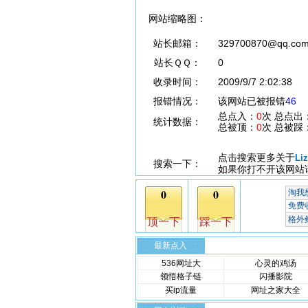
网站缩略图：
站长邮箱：
329700870@qq.co
站长ＱＱ：
0
收录时间：
2009/9/7 2:02:38
报错情况：
该网站已被报错
46
总点入：
0
次 总点出
统计数据：
总被顶：
0
次 总被踩
点击搜索更多关于
Li
搜索一下：
如果你打不开该网站
最新点入
536网址大
心灵的鸡汤
领悟格子链
闪播影院
买ip流量
网址之家大全