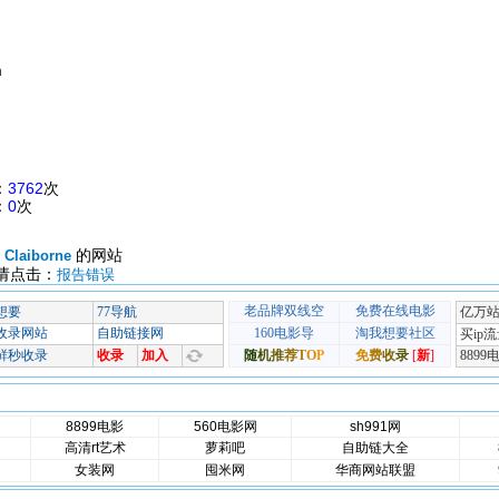
m
：
3762
次
：
0
次
的网站
z Claiborne
请点击：
报告错误
8899电影
560电影网
sh991网
高清rt艺术
萝莉吧
自助链大全
女装网
囤米网
华商网站联盟