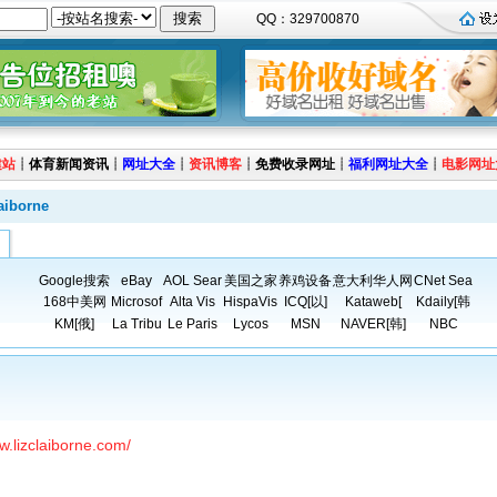
QQ：329700870
建站
┊
体育新闻资讯
┊
网址大全
┊
资讯博客
┊
免费收录网址
┊
福利网址大全
┊
电影网址
aiborne
Google搜索
eBay
AOL Sear
美国之家
养鸡设备
意大利华人网
CNet Sea
168中美网
Microsof
Alta Vis
HispaVis
ICQ[以]
Kataweb[
Kdaily[韩
KM[俄]
La Tribu
Le Paris
Lycos
MSN
NAVER[韩]
NBC
w.lizclaiborne.com/