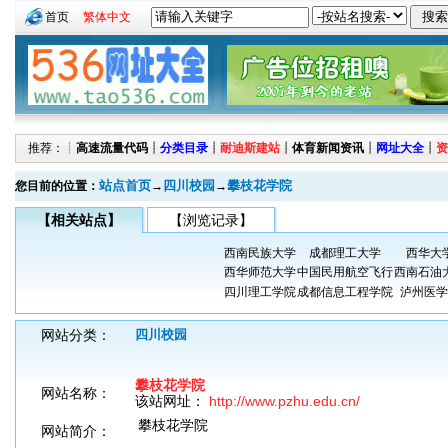
首页
繁体中文
推荐：┊
高速流量代码
┊
分类目录
┊
耐迪斯建站
┊
体育新闻资讯
┊
网址大全
┊
资
站点首页
四川校园
攀枝花学院
您目前的位置：
→
→
【相关站点】
【浏览记录】
西南民族大学
成都理工大学
西华大
西华师范大学
中国民用航空飞行
西南石油
四川理工学院
成都信息工程学院
泸州医学
网站分类：
四川校园
攀枝花学院
网站名称：
该站网址：
http://www.pzhu.edu.cn/
攀枝花学院
网站简介：