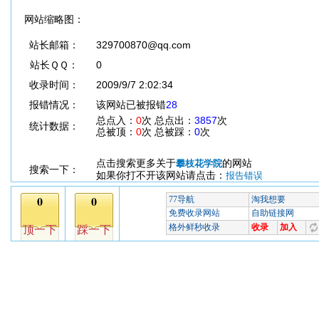
网站缩略图：
站长邮箱：
329700870@qq.com
站长ＱＱ：
0
收录时间：
2009/9/7 2:02:34
报错情况：
该网站已被报错
28
总点入：
0
次 总点出：
3857
次
统计数据：
总被顶：
0
次 总被踩：
0
次
点击搜索更多关于
的网站
攀枝花学院
搜索一下：
如果你打不开该网站请点击：
报告错误