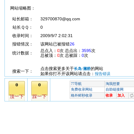
网站缩略图：
站长邮箱：
329700870@qq.com
站长ＱＱ：
0
收录时间：
2009/9/7 2:02:31
报错情况：
该网站已被报错
26
总点入：
0
次 总点出：
3595
次
统计数据：
总被顶：
0
次 总被踩：
0
次
点击搜索更多关于
的网站
长岛·澜桥
搜索一下：
如果你打不开该网站请点击：
报告错误