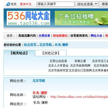
首页
繁体中文
推荐：┊
高速流量代码
┊
分类目录
┊
耐迪斯建站
┊
体育新闻资讯
┊
网址大全
┊
资
站点首页
北京导航
长岛·澜桥
您目前的位置：
→
→
【相关站点】
【浏览记录】
石景山信息港
首都之窗
北京市总工
北京人大常委会
北京市政新闻网
北京市政协
北京市政研究室
北京进出口贸易网
北京商务服
网站分类：
北京导航
长岛·澜桥
网站名称：
该站网址：
http://www.villas.com.cn/villas/chang
长岛·澜桥
网站简介：