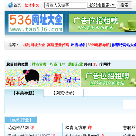
首页
繁体中文
推荐：┊
福利网址大全
┊
高速流量代码
┊
出售域名
┊
8899电影导航
┊
依菲特网站大
您目前的位置：
站点首页
→
行业门户
→
纺织行业
共有[
35
]个网站
【本类导航】
【浏览记录】
【纺织行业】
花边样品网
详
松青无纺布
详
慧聪丝