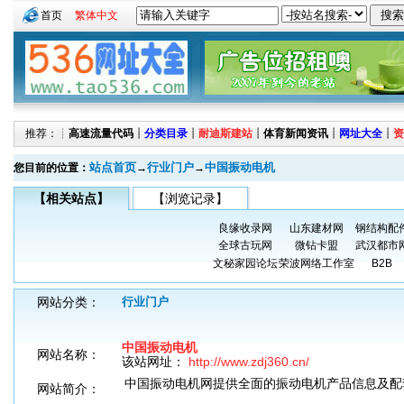
首页
繁体中文
推荐：┊
高速流量代码
┊
分类目录
┊
耐迪斯建站
┊
体育新闻资讯
┊
网址大全
┊
资
站点首页
行业门户
中国振动电机
您目前的位置：
→
→
【相关站点】
【浏览记录】
良缘收录网
山东建材网
钢结构配
全球古玩网
微钻卡盟
武汉都市
文秘家园论坛
荣波网络工作室
B2B
网站分类：
行业门户
中国振动电机
网站名称：
该站网址：
http://www.zdj360.cn/
中国振动电机网提供全面的振动电机产品信息及配
网站简介：