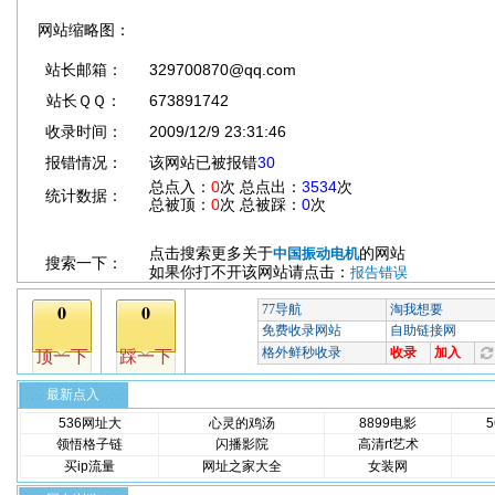
网站缩略图：
站长邮箱：
329700870@qq.com
站长ＱＱ：
673891742
收录时间：
2009/12/9 23:31:46
报错情况：
该网站已被报错
30
总点入：
0
次 总点出：
3534
次
统计数据：
总被顶：
0
次 总被踩：
0
次
点击搜索更多关于
的网站
中国振动电机
搜索一下：
如果你打不开该网站请点击：
报告错误
最新点入
536网址大
心灵的鸡汤
8899电影
领悟格子链
闪播影院
高清rt艺术
买ip流量
网址之家大全
女装网