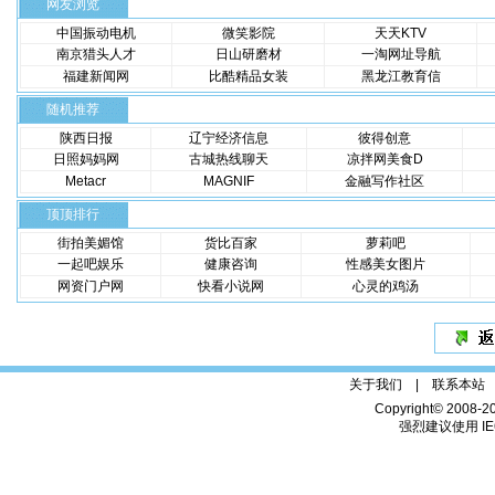
网友浏览
中国振动电机
微笑影院
天天KTV
南京猎头人才
日山研磨材
一淘网址导航
福建新闻网
比酷精品女装
黑龙江教育信
随机推荐
陕西日报
辽宁经济信息
彼得创意
日照妈妈网
古城热线聊天
凉拌网美食D
Metacr
MAGNIF
金融写作社区
顶顶排行
街拍美媚馆
货比百家
萝莉吧
一起吧娱乐
健康咨询
性感美女图片
网资门户网
快看小说网
心灵的鸡汤
关于我们 |
联系本站
Copyright© 2008-2
强烈建议使用 IE6