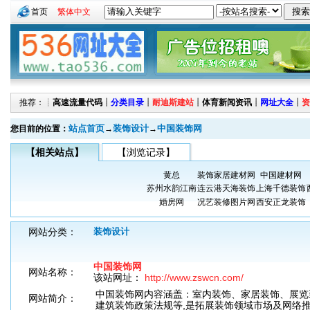
首页
繁体中文
推荐：┊
高速流量代码
┊
分类目录
┊
耐迪斯建站
┊
体育新闻资讯
┊
网址大全
┊
资
站点首页
装饰设计
中国装饰网
您目前的位置：
→
→
【相关站点】
【浏览记录】
黄总
装饰家居建材网
中国建材网
苏州水韵江南
连云港天海装饰
上海千德装饰
婚房网
况艺装修图片网
西安正龙装饰
网站分类：
装饰设计
中国装饰网
网站名称：
该站网址：
http://www.zswcn.com/
中国装饰网内容涵盖：室内装饰、家居装饰、展览
网站简介：
建筑装饰政策法规等,是拓展装饰领域市场及网络