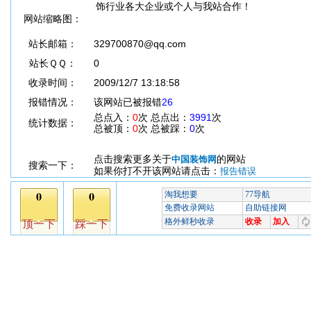
饰行业各大企业或个人与我站合作！
网站缩略图：
站长邮箱：
329700870@qq.com
站长ＱＱ：
0
收录时间：
2009/12/7 13:18:58
报错情况：
该网站已被报错
26
总点入：
0
次 总点出：
3991
次
统计数据：
总被顶：
0
次 总被踩：
0
次
点击搜索更多关于
的网站
中国装饰网
搜索一下：
如果你打不开该网站请点击：
报告错误