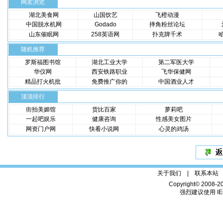
网友浏览
湖北美食网
山国饮艺
飞橙动漫
中国脱水机网
Godado
摔角粉丝论坛
山东催眠网
258英语网
扑克牌千术
随机推荐
罗斯福图书馆
湖北工业大学
第二军医大学
华仪网
西安铁路职业
飞华保健网
精品打火机批
免费推广你的
中国酒业人才
顶顶排行
街拍美媚馆
货比百家
萝莉吧
一起吧娱乐
健康咨询
性感美女图片
网资门户网
快看小说网
心灵的鸡汤
关于我们 |
联系本站
Copyright© 2008-2
强烈建议使用 IE6