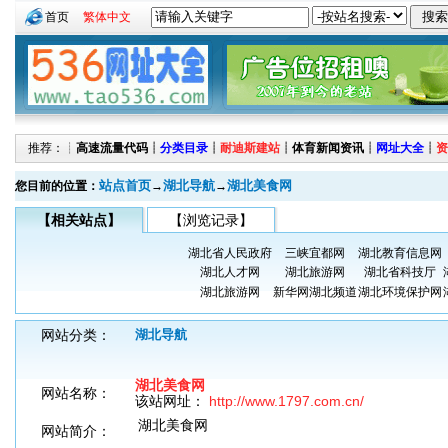
首页
繁体中文
推荐：┊
高速流量代码
┊
分类目录
┊
耐迪斯建站
┊
体育新闻资讯
┊
网址大全
┊
资
站点首页
湖北导航
湖北美食网
您目前的位置：
→
→
【相关站点】
【浏览记录】
湖北省人民政府
三峡宜都网
湖北教育信息网
湖北人才网
湖北旅游网
湖北省科技厅
湖北旅游网
新华网湖北频道
湖北环境保护网
网站分类：
湖北导航
湖北美食网
网站名称：
该站网址：
http://www.1797.com.cn/
湖北美食网
网站简介：