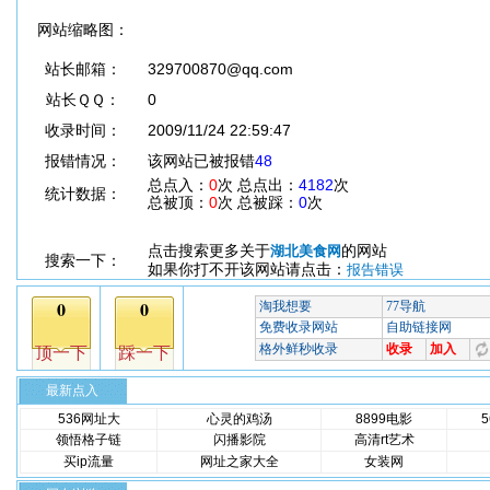
网站缩略图：
站长邮箱：
329700870@qq.com
站长ＱＱ：
0
收录时间：
2009/11/24 22:59:47
报错情况：
该网站已被报错
48
总点入：
0
次 总点出：
4182
次
统计数据：
总被顶：
0
次 总被踩：
0
次
点击搜索更多关于
的网站
湖北美食网
搜索一下：
如果你打不开该网站请点击：
报告错误
最新点入
536网址大
心灵的鸡汤
8899电影
领悟格子链
闪播影院
高清rt艺术
买ip流量
网址之家大全
女装网