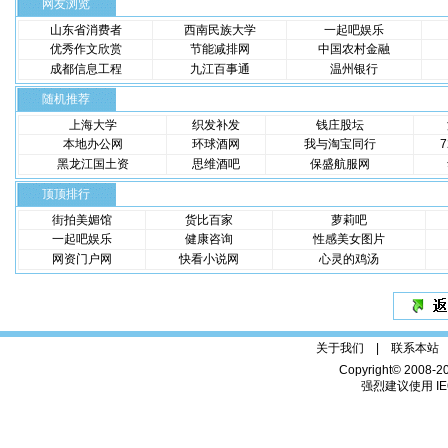
网友浏览
山东省消费者
西南民族大学
一起吧娱乐
优秀作文欣赏
节能减排网
中国农村金融
成都信息工程
九江百事通
温州银行
随机推荐
上海大学
织发补发
钱庄股坛
本地办公网
环球酒网
我与淘宝同行
黑龙江国土资
思维酒吧
保盛航服网
顶顶排行
街拍美媚馆
货比百家
萝莉吧
一起吧娱乐
健康咨询
性感美女图片
网资门户网
快看小说网
心灵的鸡汤
关于我们 |
联系本站
Copyright© 2008-2
强烈建议使用 IE6