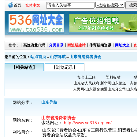
首页
繁体中文
推荐：┊
高速流量代码
┊
分类目录
┊
耐迪斯建站
┊
体育新闻资讯
┊
网址大全
┊
资
站点首页
山东导航
山东省消费者协会
您目前的位置：
→
→
【相关站点】
【浏览记录】
复合土工膜
塑料板材
山东省人民政府
新华网山东频道
齐
人民网-山东视窗
联通山东分公司
山东
网站分类：
山东导航
山东省消费者协会
网站名称：
该站网址：
http://www.sd315.org.cn/
山东省消费者协会-山东省工商行政管理,消费者协
网站简介：
费者的合法权益为宗旨。