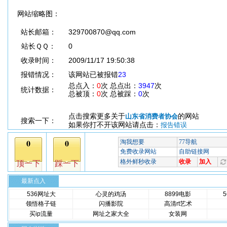
网站缩略图：
站长邮箱：
329700870@qq.com
站长ＱＱ：
0
收录时间：
2009/11/17 19:50:38
报错情况：
该网站已被报错
23
总点入：
0
次 总点出：
3947
次
统计数据：
总被顶：
0
次 总被踩：
0
次
点击搜索更多关于
的网站
山东省消费者协会
搜索一下：
如果你打不开该网站请点击：
报告错误
最新点入
536网址大
心灵的鸡汤
8899电影
领悟格子链
闪播影院
高清rt艺术
买ip流量
网址之家大全
女装网