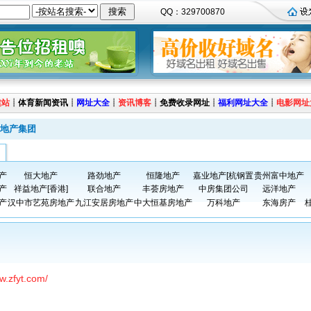
QQ：329700870
建站
┊
体育新闻资讯
┊
网址大全
┊
资讯博客
┊
免费收录网址
┊
福利网址大全
┊
电影网址
地产集团
产
恒大地产
路劲地产
恒隆地产
嘉业地产[杭钢置
贵州富中地产
产
祥益地产[香港]
联合地产
丰荟房地产
中房集团公司
远洋地产
产
汉中市艺苑房地产
九江安居房地产
中大恒基房地产
万科地产
东海房产
w.zfyt.com/