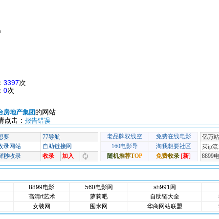
m
：
3397
次
：
0
次
的网站
台房地产集团
请点击：
报告错误
8899电影
560电影网
sh991网
高清rt艺术
萝莉吧
自助链大全
女装网
囤米网
华商网站联盟