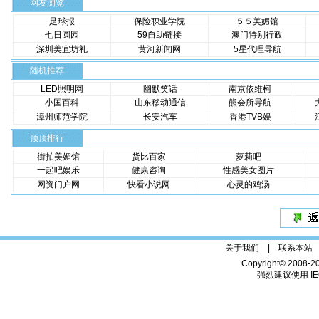
网友浏览
足球报
保险职业学院
５５美媚馆
七日圆园
59自助链接
澳门特别行政
深圳美宜坊礼
黄河新闻网
5星代理导航
随机推荐
LED照明网
幽默笑话
南京依维柯
小国百科
山东移动通信
熊会所导航
漳州师范学院
长安汽车
香港TVB娱
顶顶排行
街拍美媚馆
货比百家
萝莉吧
一起吧娱乐
健康咨询
性感美女图片
网资门户网
快看小说网
心灵的鸡汤
关于我们 |
联系本站
Copyright© 2008-2
强烈建议使用 IE6