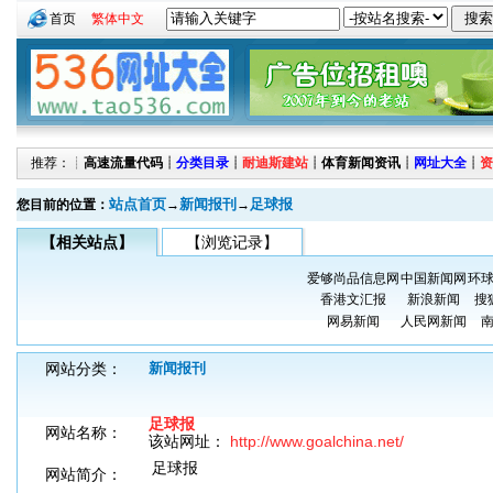
首页
繁体中文
推荐：┊
高速流量代码
┊
分类目录
┊
耐迪斯建站
┊
体育新闻资讯
┊
网址大全
┊
资
站点首页
新闻报刊
足球报
您目前的位置：
→
→
【相关站点】
【浏览记录】
爱够尚品信息网
中国新闻网
环
香港文汇报
新浪新闻
搜
网易新闻
人民网新闻
网站分类：
新闻报刊
足球报
网站名称：
该站网址：
http://www.goalchina.net/
足球报
网站简介：