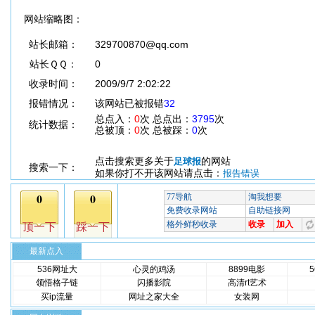
网站缩略图：
站长邮箱：
329700870@qq.com
站长ＱＱ：
0
收录时间：
2009/9/7 2:02:22
报错情况：
该网站已被报错
32
总点入：
0
次 总点出：
3795
次
统计数据：
总被顶：
0
次 总被踩：
0
次
点击搜索更多关于
的网站
足球报
搜索一下：
如果你打不开该网站请点击：
报告错误
最新点入
536网址大
心灵的鸡汤
8899电影
领悟格子链
闪播影院
高清rt艺术
买ip流量
网址之家大全
女装网