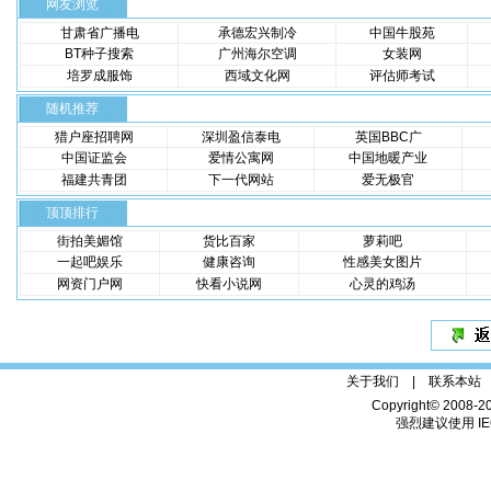
网友浏览
甘肃省广播电
承德宏兴制冷
中国牛股苑
BT种子搜索
广州海尔空调
女装网
培罗成服饰
西域文化网
评估师考试
随机推荐
猎户座招聘网
深圳盈信泰电
英国BBC广
中国证监会
爱情公寓网
中国地暖产业
福建共青团
下一代网站
爱无极官
顶顶排行
街拍美媚馆
货比百家
萝莉吧
一起吧娱乐
健康咨询
性感美女图片
网资门户网
快看小说网
心灵的鸡汤
关于我们 |
联系本站
Copyright© 2008-2
强烈建议使用 IE6