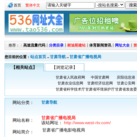
首页
繁体中文
推荐：┊
高速流量代码
┊
分类目录
┊
耐迪斯建站
┊
体育新闻资讯
┊
网址大全
┊
资
站点首页
甘肃导航
甘肃省广播电视局
您目前的位置：
→
→
【相关站点】
【浏览记录】
甘肃省人民政府网
中国甘肃网
庆阳信息港
甘肃农业信息网
甘肃经济信息网
甘肃公安网
甘肃省科学技术厅
甘肃省环境保护厅
甘肃省发改委
网站分类：
甘肃导航
甘肃省广播电视局
网站名称：
该站网址：
http://www.west-rtv.com/
甘肃省广播电影电视局
网站简介：