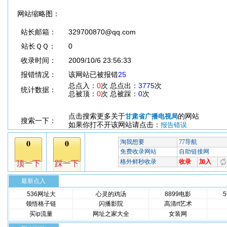
网站缩略图：
站长邮箱：
329700870@qq.com
站长ＱＱ：
0
收录时间：
2009/10/6 23:56:33
报错情况：
该网站已被报错
25
总点入：
0
次 总点出：
3775
次
统计数据：
总被顶：
0
次 总被踩：
0
次
点击搜索更多关于
的网站
甘肃省广播电视局
搜索一下：
如果你打不开该网站请点击：
报告错误
最新点入
536网址大
心灵的鸡汤
8899电影
领悟格子链
闪播影院
高清rt艺术
买ip流量
网址之家大全
女装网