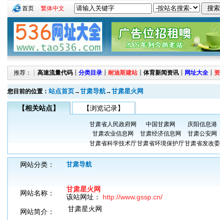
首页
繁体中文
推荐：┊
高速流量代码
┊
分类目录
┊
耐迪斯建站
┊
体育新闻资讯
┊
网址大全
┊
资
站点首页
甘肃导航
甘肃星火网
您目前的位置：
→
→
【相关站点】
【浏览记录】
甘肃省人民政府网
中国甘肃网
庆阳信息港
甘肃农业信息网
甘肃经济信息网
甘肃公安网
甘肃省科学技术厅
甘肃省环境保护厅
甘肃省发改委
网站分类：
甘肃导航
甘肃星火网
网站名称：
该站网址：
http://www.gssp.cn/
甘肃星火网
网站简介：