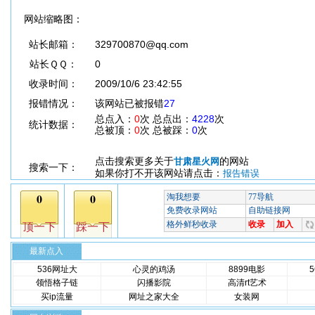
网站缩略图：
站长邮箱：
329700870@qq.com
站长ＱＱ：
0
收录时间：
2009/10/6 23:42:55
报错情况：
该网站已被报错
27
总点入：
0
次 总点出：
4228
次
统计数据：
总被顶：
0
次 总被踩：
0
次
点击搜索更多关于
的网站
甘肃星火网
搜索一下：
如果你打不开该网站请点击：
报告错误
最新点入
536网址大
心灵的鸡汤
8899电影
领悟格子链
闪播影院
高清rt艺术
买ip流量
网址之家大全
女装网