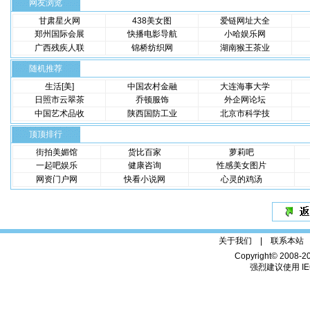
网友浏览
甘肃星火网
438美女图
爱链网址大全
郑州国际会展
快播电影导航
小哈娱乐网
广西残疾人联
锦桥纺织网
湖南猴王茶业
随机推荐
生活[美]
中国农村金融
大连海事大学
日照市云翠茶
乔顿服饰
外企网论坛
中国艺术品收
陕西国防工业
北京市科学技
顶顶排行
街拍美媚馆
货比百家
萝莉吧
一起吧娱乐
健康咨询
性感美女图片
网资门户网
快看小说网
心灵的鸡汤
关于我们 |
联系本站
Copyright© 2008-2
强烈建议使用 IE6