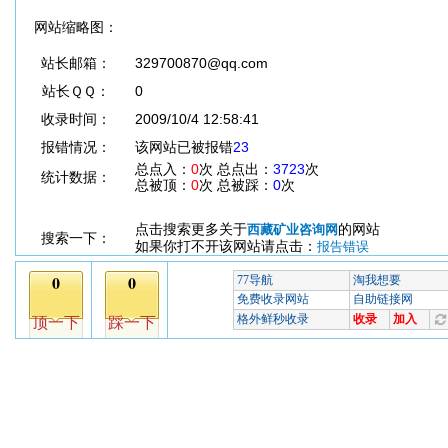
网站缩略图：
站长邮箱：
329700870@qq.com
站长ＱＱ：
0
收录时间：
2009/10/4 12:58:41
报错情况：
该网站已被报错
23
总点入：
0
次 总点出：
3723
次
统计数据：
总被顶：
0
次 总被踩：
0
次
点击搜索更多关于
的网站
西藏矿业咨询网
搜索一下：
如果你打不开该网站请点击：
报告错误