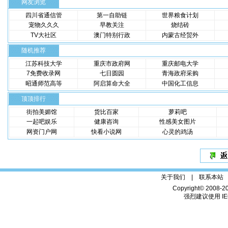
网友浏览
四川省通信管
第一自助链
世界粮食计划
宠物久久久
早教关注
烧结砖
TV大社区
澳门特别行政
内蒙古经贸外
随机推荐
江苏科技大学
重庆市政府网
重庆邮电大学
7免费收录网
七日圆园
青海政府采购
昭通师范高等
阿启算命大全
中国化工信息
顶顶排行
街拍美媚馆
货比百家
萝莉吧
一起吧娱乐
健康咨询
性感美女图片
网资门户网
快看小说网
心灵的鸡汤
关于我们 |
联系本站
Copyright© 2008-2
强烈建议使用 IE6