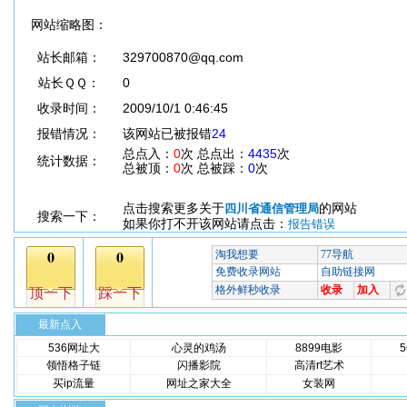
网站缩略图：
站长邮箱：
329700870@qq.com
站长ＱＱ：
0
收录时间：
2009/10/1 0:46:45
报错情况：
该网站已被报错
24
总点入：
0
次 总点出：
4435
次
统计数据：
总被顶：
0
次 总被踩：
0
次
点击搜索更多关于
的网站
四川省通信管理局
搜索一下：
如果你打不开该网站请点击：
报告错误
最新点入
536网址大
心灵的鸡汤
8899电影
领悟格子链
闪播影院
高清rt艺术
买ip流量
网址之家大全
女装网