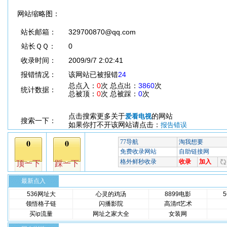
网站缩略图：
站长邮箱：
329700870@qq.com
站长ＱＱ：
0
收录时间：
2009/9/7 2:02:41
报错情况：
该网站已被报错
24
总点入：
0
次 总点出：
3860
次
统计数据：
总被顶：
0
次 总被踩：
0
次
点击搜索更多关于
的网站
爱看电视
搜索一下：
如果你打不开该网站请点击：
报告错误
最新点入
536网址大
心灵的鸡汤
8899电影
领悟格子链
闪播影院
高清rt艺术
买ip流量
网址之家大全
女装网