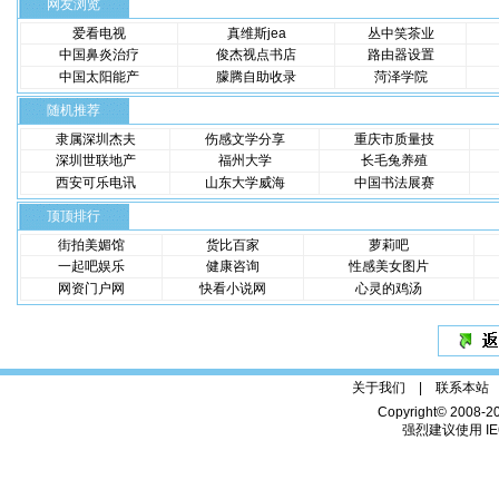
网友浏览
爱看电视
真维斯jea
丛中笑茶业
中国鼻炎治疗
俊杰视点书店
路由器设置
中国太阳能产
朦腾自助收录
菏泽学院
随机推荐
隶属深圳杰夫
伤感文学分享
重庆市质量技
深圳世联地产
福州大学
长毛兔养殖
西安可乐电讯
山东大学威海
中国书法展赛
顶顶排行
街拍美媚馆
货比百家
萝莉吧
一起吧娱乐
健康咨询
性感美女图片
网资门户网
快看小说网
心灵的鸡汤
关于我们 |
联系本站
Copyright© 2008-2
强烈建议使用 IE6