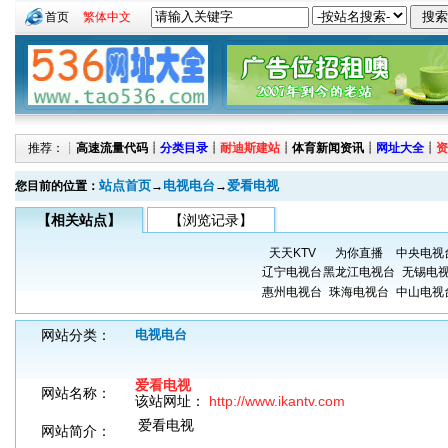
首页
繁体中文
推荐：┊
高速流量代码
┊
分类目录
┊
耐迪斯建站
┊
体育新闻资讯
┊
网址大全
┊
资
站点首页
电视电台
爱看电视
您目前的位置：
→
→
【相关站点】
【浏览记录】
天天KTV
为你直播
中央电视
辽宁电视台
黑龙江电视台
无锡电
惠州电视台
珠海电视台
中山电视
网站分类：
电视电台
爱看电视
网站名称：
该站网址：
http://www.ikantv.com
爱看电视
网站简介：