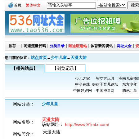
首页
繁体中文
推荐：┊
高速流量代码
┊
分类目录
┊
耐迪斯建站
┊
体育新闻资讯
┊
网址大全
┊
资
站点首页
少年儿童
天漫大陆
您目前的位置：
→
→
【相关站点】
【浏览记录】
少儿之家
智立方玩具
济南儿童摄
中少在线
好孩子育儿论坛
东方少年
中国娃娃网
中国神童网
腾讯儿童
网站分类：
少年儿童
天漫大陆
网站名称：
该站网址：
http://www.91mtx.com/
天漫大陆
网站简介：