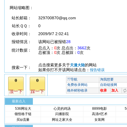
网站缩略图：
站长邮箱：
329700870@qq.com
站长ＱＱ：
0
收录时间：
2009/9/7 2:02:41
报错情况：
该网站已被报错
28
总点入：
0
次 总点出：
3662
次
统计数据：
总被顶：
0
次 总被踩：
0
次
点击搜索更多关于
的网站
天漫大陆
搜索一下：
如果你打不开该网站请点击：
报告错误
最新点入
536网址大
心灵的鸡汤
8899电影
领悟格子链
闪播影院
高清rt艺术
买ip流量
网址之家大全
女装网