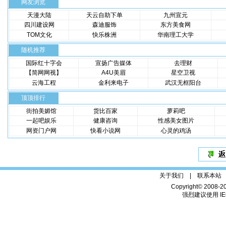
网友浏览
天漫大陆
天云自助下单
九州宣元
四川建设网
森迪服饰
东方美食网
TOM文化
快乐株洲
华南理工大学
随机推荐
国际红十字会
宣扬广告媒体
去理财
【简网网视】
A4U美眉
星空卫视
云海工程
金利来电子
武汉无框阳台
顶顶排行
街拍美媚馆
货比百家
萝莉吧
一起吧娱乐
健康咨询
性感美女图片
网资门户网
快看小说网
心灵的鸡汤
关于我们 |
联系本站
Copyright© 2008-2
强烈建议使用 IE6