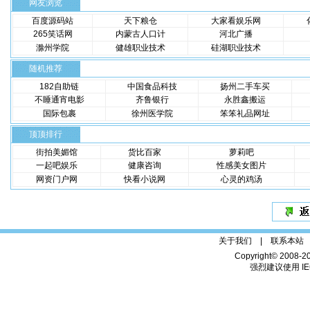
网友浏览
百度源码站
天下粮仓
大家看娱乐网
265笑话网
内蒙古人口计
河北广播
滁州学院
健雄职业技术
硅湖职业技术
随机推荐
182自助链
中国食品科技
扬州二手车买
不睡通宵电影
齐鲁银行
永胜鑫搬运
国际包裹
徐州医学院
笨笨礼品网址
顶顶排行
街拍美媚馆
货比百家
萝莉吧
一起吧娱乐
健康咨询
性感美女图片
网资门户网
快看小说网
心灵的鸡汤
关于我们 |
联系本站
Copyright© 2008-2
强烈建议使用 IE6