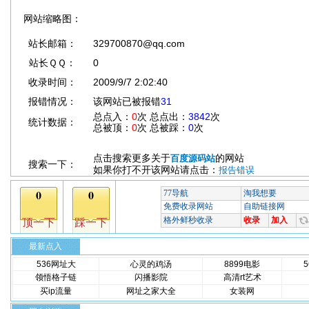
网站缩略图：
站长邮箱：
329700870@qq.com
站长ＱＱ：
0
收录时间：
2009/9/7 2:02:40
报错情况：
该网站已被报错
31
总点入：
0
次 总点出：
3842
次
统计数据：
总被顶：
0
次 总被踩：
0
次
点击搜索更多关于
的网站
百度源码站
搜索一下：
如果你打不开该网站请点击：
报告错误
最新点入
536网址大
心灵的鸡汤
8899电影
领悟格子链
闪播影院
高清rt艺术
买ip流量
网址之家大全
女装网