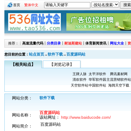
首页
繁体中文
推荐：┊
高速流量代码
┊
分类目录
┊
耐迪斯建站
┊
体育新闻资讯
┊
网址大全
┊
资
站点首页
软件下载
百度源码站
您目前的位置：
→
→
【相关站点】
【浏览记录】
王牌人脉
太平洋软件
腾讯素材网
清欢软件
华军软件园
主流营销软件站
天空软件站
中国软件站
海阔天空下载
网站分类：
软件下载
百度源码站
网站名称：
该站网址：
http://www.baiducode.com/
百度源码站
网站简介：