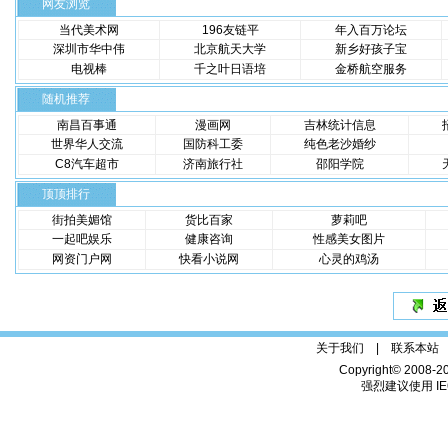
网友浏览
当代美术网
196友链平
年入百万论坛
深圳市华中伟
北京航天大学
新乡好孩子宝
电视棒
千之叶日语培
金桥航空服务
随机推荐
南昌百事通
漫画网
吉林统计信息
世界华人交流
国防科工委
纯色老沙婚纱
C8汽车超市
济南旅行社
邵阳学院
顶顶排行
街拍美媚馆
货比百家
萝莉吧
一起吧娱乐
健康咨询
性感美女图片
网资门户网
快看小说网
心灵的鸡汤
关于我们 |
联系本站
Copyright© 2008-2
强烈建议使用 IE6