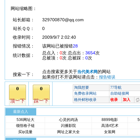
网站缩略图：
站长邮箱：
329700870@qq.com
站长ＱＱ：
0
收录时间：
2009/9/7 2:02:40
报错情况：
该网站已被报错
28
总点入：
0
次 总点出：
3654
次
统计数据：
总被顶：
0
次 总被踩：
0
次
点击搜索更多关于
的网站
当代美术网
搜索一下：
如果你打不开该网站请点击：
报告错误
最新点入
536网址大
心灵的鸡汤
8899电影
领悟格子链
闪播影院
高清rt艺术
买ip流量
网址之家大全
女装网