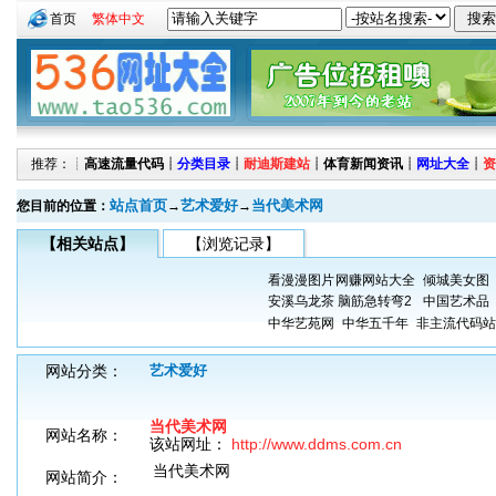
首页
繁体中文
推荐：┊
高速流量代码
┊
分类目录
┊
耐迪斯建站
┊
体育新闻资讯
┊
网址大全
┊
资
站点首页
艺术爱好
当代美术网
您目前的位置：
→
→
【相关站点】
【浏览记录】
看漫漫图片
网赚网站大全
倾城美女图
安溪乌龙茶
脑筋急转弯2
中国艺术品
中华艺苑网
中华五千年
非主流代码站
网站分类：
艺术爱好
当代美术网
网站名称：
该站网址：
http://www.ddms.com.cn
当代美术网
网站简介：