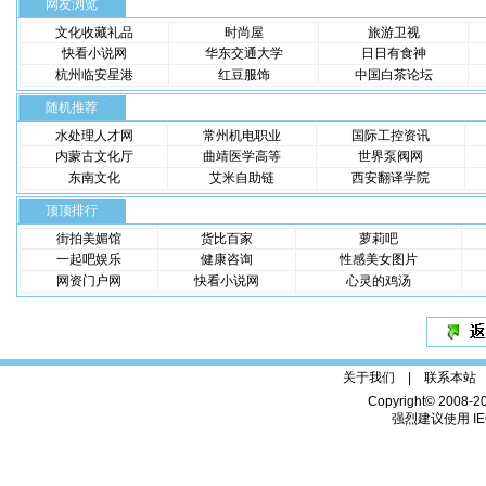
网友浏览
文化收藏礼品
时尚屋
旅游卫视
快看小说网
华东交通大学
日日有食神
杭州临安星港
红豆服饰
中国白茶论坛
随机推荐
水处理人才网
常州机电职业
国际工控资讯
内蒙古文化厅
曲靖医学高等
世界泵阀网
东南文化
艾米自助链
西安翻译学院
顶顶排行
街拍美媚馆
货比百家
萝莉吧
一起吧娱乐
健康咨询
性感美女图片
网资门户网
快看小说网
心灵的鸡汤
关于我们 |
联系本站
Copyright© 2008-2
强烈建议使用 IE6