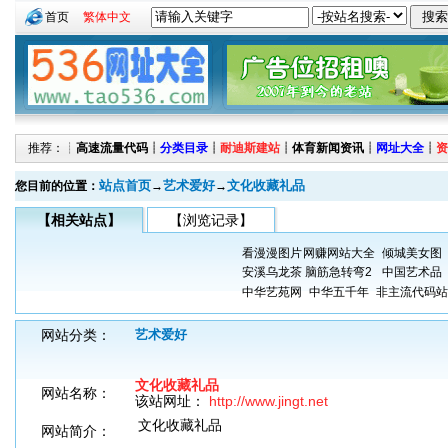
首页
繁体中文
推荐：┊
高速流量代码
┊
分类目录
┊
耐迪斯建站
┊
体育新闻资讯
┊
网址大全
┊
资
站点首页
艺术爱好
文化收藏礼品
您目前的位置：
→
→
【相关站点】
【浏览记录】
看漫漫图片
网赚网站大全
倾城美女图
安溪乌龙茶
脑筋急转弯2
中国艺术品
中华艺苑网
中华五千年
非主流代码站
网站分类：
艺术爱好
文化收藏礼品
网站名称：
该站网址：
http://www.jingt.net
文化收藏礼品
网站简介：