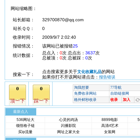
网站缩略图：
站长邮箱：
329700870@qq.com
站长ＱＱ：
0
收录时间：
2009/9/7 2:02:40
报错情况：
该网站已被报错
25
总点入：
0
次 总点出：
3637
次
统计数据：
总被顶：
0
次 总被踩：
0
次
点击搜索更多关于
的网站
文化收藏礼品
搜索一下：
如果你打不开该网站请点击：
报告错误
最新点入
536网址大
心灵的鸡汤
8899电影
领悟格子链
闪播影院
高清rt艺术
买ip流量
网址之家大全
女装网