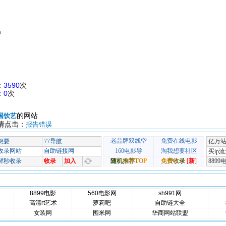
m
：
3590
次
：
0
次
的网站
国饮艺
请点击：
报告错误
8899电影
560电影网
sh991网
高清rt艺术
萝莉吧
自助链大全
女装网
囤米网
华商网站联盟