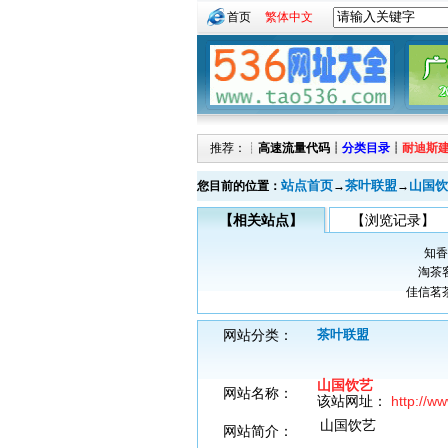
首页
繁体中文
推荐：┊
高速流量代码
┊
分类目录
┊
耐迪斯
站点首页
茶叶联盟
山国饮
您目前的位置：
→
→
【相关站点】
【浏览记录】
知香
淘茶
佳信茗
网站分类：
茶叶联盟
山国饮艺
网站名称：
该站网址：
http://w
山国饮艺
网站简介：