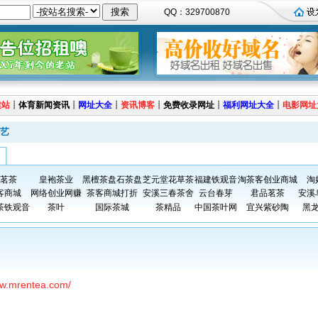
QQ：329700870
建站
┊
体育新闻资讯
┊
网址大全
┊
资讯博客
┊
免费收录网址
┊
福利网址大全
┊
电影网址
艺
茗茶
皇袍茶业
黑檀茶盘石茶盘
芝元堂花草茶
福建铁观音
淘茶客创业商城
淘
客商城
网络创业网赚
茶客商城打折
安溪三春茶舍
云台春芽
君品茗茶
安溪
茶铁观音
茶叶
国际茶城
茶精品
中国茶叶网
宜兴紫砂陶
黑
ww.mrentea.com/