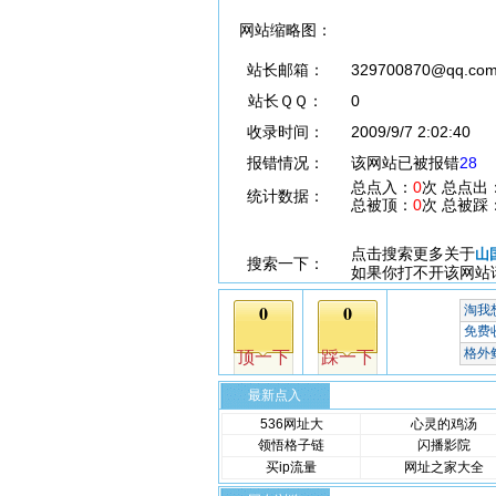
网站缩略图：
站长邮箱：
329700870@qq.co
站长ＱＱ：
0
收录时间：
2009/9/7 2:02:40
报错情况：
该网站已被报错
28
总点入：
0
次 总点出
统计数据：
总被顶：
0
次 总被踩
点击搜索更多关于
山
搜索一下：
如果你打不开该网站
最新点入
536网址大
心灵的鸡汤
领悟格子链
闪播影院
买ip流量
网址之家大全