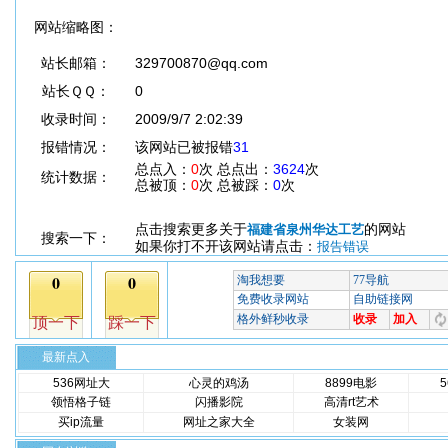
网站缩略图：
站长邮箱：
329700870@qq.com
站长ＱＱ：
0
收录时间：
2009/9/7 2:02:39
报错情况：
该网站已被报错
31
总点入：
0
次 总点出：
3624
次
统计数据：
总被顶：
0
次 总被踩：
0
次
点击搜索更多关于
的网站
福建省泉州华达工艺
搜索一下：
如果你打不开该网站请点击：
报告错误
最新点入
536网址大
心灵的鸡汤
8899电影
领悟格子链
闪播影院
高清rt艺术
买ip流量
网址之家大全
女装网