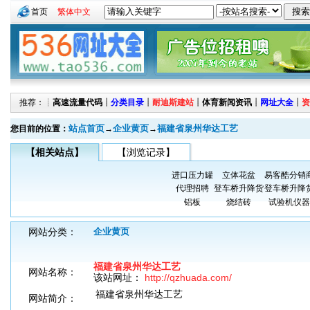
首页
繁体中文
推荐：┊
高速流量代码
┊
分类目录
┊
耐迪斯建站
┊
体育新闻资讯
┊
网址大全
┊
资
站点首页
企业黄页
福建省泉州华达工艺
您目前的位置：
→
→
【相关站点】
【浏览记录】
进口压力罐
立体花盆
易客酷分销
代理招聘
登车桥升降货
登车桥升降
铝板
烧结砖
试验机仪器
网站分类：
企业黄页
福建省泉州华达工艺
网站名称：
该站网址：
http://qzhuada.com/
福建省泉州华达工艺
网站简介：