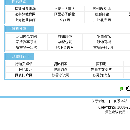
网友浏览
福建省泉州华
内蒙古人事人
苏州乐园-水
读书好教育网
阿里公子购物
搜狐邮箱
上海物业律师
空姐网
广州礼品网
随机推荐
乐山师范学院
乔顿服饰
陕西论坛
新浪汽车频道
华塑包装
靓饰商城
安吉第一站汽
吃吧菜谱网
重庆医科大学
顶顶排行
街拍美媚馆
货比百家
萝莉吧
一起吧娱乐
健康咨询
性感美女图片
网资门户网
快看小说网
心灵的鸡汤
关于我们 |
联系本站
Copyright© 2008-2
强烈建议使用 IE6