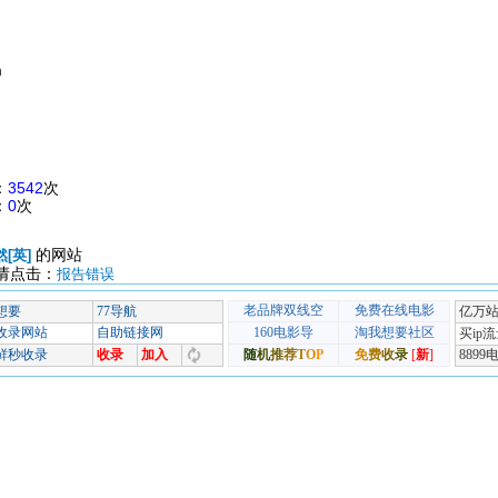
m
：
3542
次
：
0
次
的网站
然[英]
请点击：
报告错误