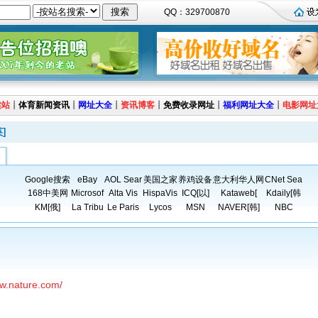
QQ：329700870
建站
┊
体育新闻资讯
┊
网址大全
┊
资讯博客
┊
免费收录网址
┊
福利网址大全
┊
电影网址
]
Google搜索
eBay
AOL Sear
美国之家
养鸡设备
意大利华人网
CNet Sea
168中美网
Microsof
Alta Vis
HispaVis
ICQ[以]
Kataweb[
Kdaily[韩
KM[俄]
La Tribu
Le Paris
Lycos
MSN
NAVER[韩]
NBC
ww.nature.com/