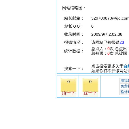
网站缩略图：
站长邮箱：
329700870@qq.co
站长ＱＱ：
0
收录时间：
2009/9/7 2:02:38
报错情况：
该网站已被报错
23
总点入：
0
次 总点出
统计数据：
总被顶：
0
次 总被踩
点击搜索更多关于
自
搜索一下：
如果你打不开该网站