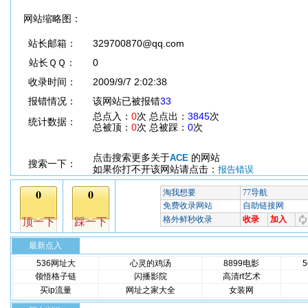
网站缩略图：
站长邮箱：
329700870@qq.com
站长ＱＱ：
0
收录时间：
2009/9/7 2:02:38
报错情况：
该网站已被报错
33
总点入：
0
次 总点出：
3845
次
统计数据：
总被顶：
0
次 总被踩：
0
次
点击搜索更多关于
的网站
ACE
搜索一下：
如果你打不开该网站请点击：
报告错误
最新点入
536网址大
心灵的鸡汤
8899电影
领悟格子链
闪播影院
高清rt艺术
买ip流量
网址之家大全
女装网