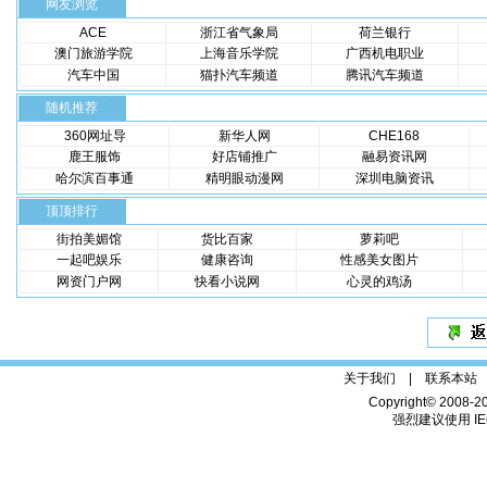
网友浏览
ACE
浙江省气象局
荷兰银行
澳门旅游学院
上海音乐学院
广西机电职业
汽车中国
猫扑汽车频道
腾讯汽车频道
随机推荐
360网址导
新华人网
CHE168
鹿王服饰
好店铺推广
融易资讯网
哈尔滨百事通
精明眼动漫网
深圳电脑资讯
顶顶排行
街拍美媚馆
货比百家
萝莉吧
一起吧娱乐
健康咨询
性感美女图片
网资门户网
快看小说网
心灵的鸡汤
关于我们 |
联系本站
Copyright© 2008-2
强烈建议使用 IE6