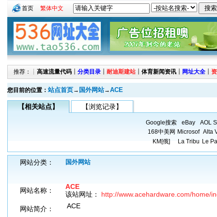
首页
繁体中文
推荐：┊
高速流量代码
┊
分类目录
┊
耐迪斯建站
┊
体育新闻资讯
┊
网址大全
┊
资
站点首页
国外网站
ACE
您目前的位置：
→
→
【相关站点】
【浏览记录】
Google搜索
eBay
AOL S
168中美网
Microsof
Alta 
KM[俄]
La Tribu
Le Pa
网站分类：
国外网站
ACE
网站名称：
该站网址：
http://www.acehardware.com/home/in
ACE
网站简介：