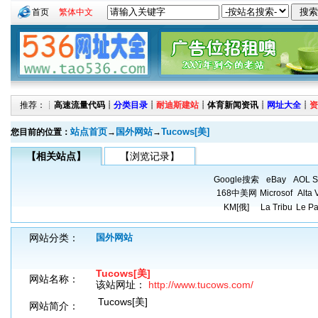
首页
繁体中文
推荐：┊
高速流量代码
┊
分类目录
┊
耐迪斯建站
┊
体育新闻资讯
┊
网址大全
┊
资
站点首页
国外网站
Tucows[美]
您目前的位置：
→
→
【相关站点】
【浏览记录】
Google搜索
eBay
AOL S
168中美网
Microsof
Alta 
KM[俄]
La Tribu
Le Pa
网站分类：
国外网站
Tucows[美]
网站名称：
该站网址：
http://www.tucows.com/
Tucows[美]
网站简介：