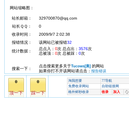
网站缩略图：
站长邮箱：
329700870@qq.com
站长ＱＱ：
0
收录时间：
2009/9/7 2:02:38
报错情况：
该网站已被报错
32
总点入：
0
次 总点出：
3576
次
统计数据：
总被顶：
0
次 总被踩：
0
次
点击搜索更多关于
的网站
Tucows[美]
搜索一下：
如果你打不开该网站请点击：
报告错误