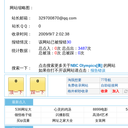
网站缩略图：
站长邮箱：
329700870@qq.com
站长ＱＱ：
0
收录时间：
2009/9/7 2:02:38
报错情况：
该网站已被报错
30
总点入：
0
次 总点出：
3487
次
统计数据：
总被顶：
0
次 总被踩：
0
次
点击搜索更多关于
的网站
NBC Olympics[美]
搜索一下：
如果你打不开该网站请点击：
报告错误
最新点入
536网址大
心灵的鸡汤
8899电影
领悟格子链
闪播影院
高清rt艺术
买ip流量
网址之家大全
女装网