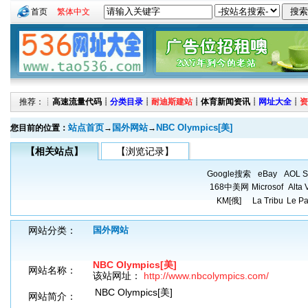
首页
繁体中文
推荐：┊
高速流量代码
┊
分类目录
┊
耐迪斯建站
┊
体育新闻资讯
┊
网址大全
┊
资
站点首页
国外网站
NBC Olympics[美]
您目前的位置：
→
→
【相关站点】
【浏览记录】
Google搜索
eBay
AOL S
168中美网
Microsof
Alta 
KM[俄]
La Tribu
Le Pa
网站分类：
国外网站
NBC Olympics[美]
网站名称：
该站网址：
http://www.nbcolympics.com/
NBC Olympics[美]
网站简介：