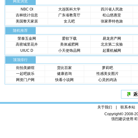
网友浏览
NBC Ol
大连医科大学
四川省人民政
吉林统计信息
广东省教育厅
松山慈惠堂
美国整天家居
女儿吧
张家界特色旅
随机推荐
荣泰五金网
爱软下载
易龙房产网
高密城里花卉
美体减肥网
北京第二实验
UIUC D
小天使饰品网
起重机械网
顶顶排行
街拍美媚馆
货比百家
萝莉吧
一起吧娱乐
健康咨询
性感美女图片
网资门户网
快看小说网
心灵的鸡汤
关于我们 |
联系本站
Copyright© 2008-2
强烈建议使用 IE6