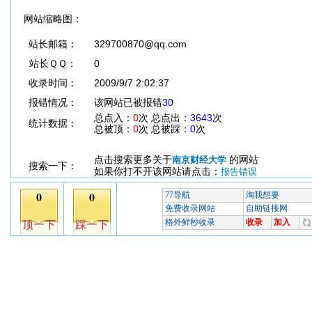
网站缩略图：
站长邮箱：
329700870@qq.com
站长ＱＱ：
0
收录时间：
2009/9/7 2:02:37
报错情况：
该网站已被报错
30
总点入：
0
次 总点出：
3643
次
统计数据：
总被顶：
0
次 总被踩：
0
次
点击搜索更多关于
的网站
南京财经大学
搜索一下：
如果你打不开该网站请点击：
报告错误