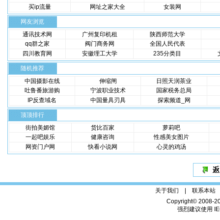
买ip流量
网址之家大全
女装网
网友浏览
通讯技术网
广州复印机租
陕西师范大学
qq群之家
阀门商务网
全国人民代表
四川教育网
安徽理工大学
235分类目
随机推荐
中国摄影在线
伸缩闸
日照天润茶业
吐鲁番旅游购
宁波职业技术
国家税务总局
IP反查域名
中国量具刃具
探索频道_网
顶顶排行
街拍美媚馆
货比百家
萝莉吧
一起吧娱乐
健康咨询
性感美女图片
网资门户网
快看小说网
心灵的鸡汤
关于我们 |
联系本站
Copyright© 2008-2
强烈建议使用 IE6