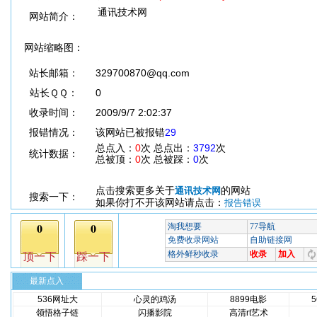
通讯技术网
网站简介：
网站缩略图：
站长邮箱：
329700870@qq.com
站长ＱＱ：
0
收录时间：
2009/9/7 2:02:37
报错情况：
该网站已被报错
29
总点入：
0
次 总点出：
3792
次
统计数据：
总被顶：
0
次 总被踩：
0
次
点击搜索更多关于
的网站
通讯技术网
搜索一下：
如果你打不开该网站请点击：
报告错误
最新点入
536网址大
心灵的鸡汤
8899电影
领悟格子链
闪播影院
高清rt艺术