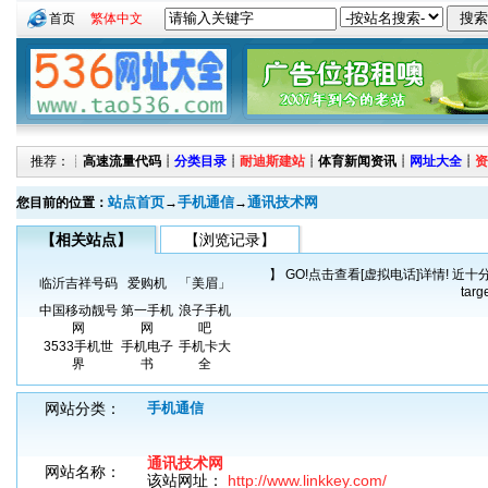
首页
繁体中文
推荐：┊
高速流量代码
┊
分类目录
┊
耐迪斯建站
┊
体育新闻资讯
┊
网址大全
┊
资
站点首页
手机通信
通讯技术网
您目前的位置：
→
→
【相关站点】
【浏览记录】
】 GO!点击查看[虚拟电话]详情! 近十分
临沂吉祥号码
爱购机
「美眉」
tar
中国移动靓号
第一手机
浪子手机
网
网
吧
3533手机世
手机电子
手机卡大
界
书
全
网站分类：
手机通信
通讯技术网
网站名称：
该站网址：
http://www.linkkey.com/