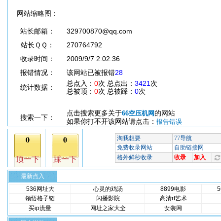
网站缩略图：
站长邮箱：
329700870@qq.com
站长ＱＱ：
270764792
收录时间：
2009/9/7 2:02:36
报错情况：
该网站已被报错
28
总点入：
0
次 总点出：
3421
次
统计数据：
总被顶：
0
次 总被踩：
0
次
点击搜索更多关于
的网站
66空压机网
搜索一下：
如果你打不开该网站请点击：
报告错误
最新点入
536网址大
心灵的鸡汤
8899电影
领悟格子链
闪播影院
高清rt艺术
买ip流量
网址之家大全
女装网