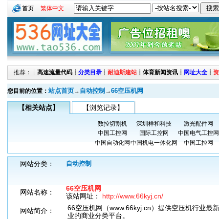
首页
繁体中文
推荐：┊
高速流量代码
┊
分类目录
┊
耐迪斯建站
┊
体育新闻资讯
┊
网址大全
┊
资
站点首页
自动控制
66空压机网
您目前的位置：
→
→
【相关站点】
【浏览记录】
数控切割机
深圳样和科技
激光配件网
中国工控网
国际工控网
中国电气工控网
中国自动化网
中国机电一体化网
中国工控网
网站分类：
自动控制
66空压机网
网站名称：
该站网址：
http://www.66kyj.cn/
66空压机网（www.66kyj.cn）提供空压机行
网站简介：
业的商业分类平台。