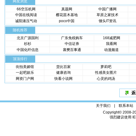
网友浏览
66空压机网
真题网
中国广播网
中国在线阅读
樱花苗木基地
草原之家技术
诚阳液压气动
poco中国
馒头IT资讯
随机推荐
北京广源国利
广东免税购车
168减肥网
杉杉
中信证券
我看网
中国化纤信息
襄樊百事通
动漫频道
顶顶排行
街拍美媚馆
货比百家
萝莉吧
一起吧娱乐
健康咨询
性感美女图片
网资门户网
快看小说网
心灵的鸡汤
关于我们 |
联系本站
Copyright© 2008-2
强烈建议使用 IE6