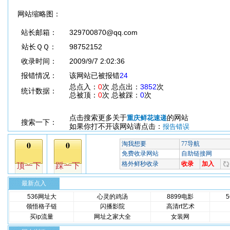
网站缩略图：
站长邮箱：
329700870@qq.com
站长ＱＱ：
98752152
收录时间：
2009/9/7 2:02:36
报错情况：
该网站已被报错
24
总点入：
0
次 总点出：
3852
次
统计数据：
总被顶：
0
次 总被踩：
0
次
点击搜索更多关于
的网站
重庆鲜花速递
搜索一下：
如果你打不开该网站请点击：
报告错误
最新点入
536网址大
心灵的鸡汤
8899电影
领悟格子链
闪播影院
高清rt艺术
买ip流量
网址之家大全
女装网