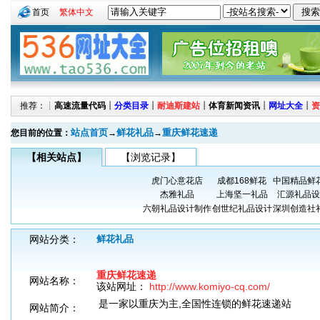
首页
繁体中文
推荐：┊
高速流量代码
┊
分类目录
┊
耐迪斯建站
┊
体育新闻资讯
┊
网址大全
┊
资
站点首页
鲜花礼品
重庆鲜花速递
您目前的位置：
→
→
【相关站点】
【浏览记录】
虎门心意花店
成都168鲜花
中国精品鲜
杰雅礼品
上海坚一礼品
汇源礼品设
六朝礼品设计制作
创世纪礼品设计
深圳创造社
网站分类：
鲜花礼品
重庆鲜花速递
网站名称：
该站网址：
http://www.komiyo-cq.com/
是一家以重庆为主,全国性连锁的鲜花速递站
网站简介：