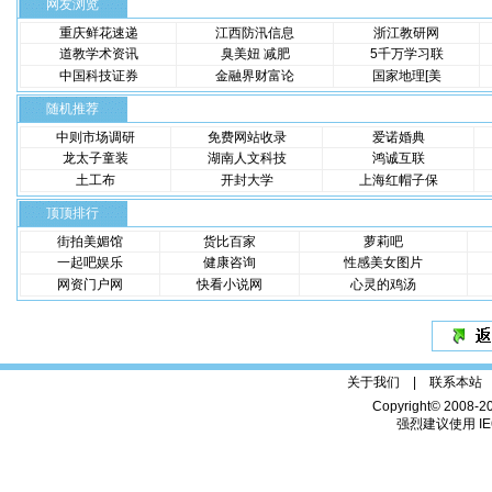
网友浏览
重庆鲜花速递
江西防汛信息
浙江教研网
道教学术资讯
臭美妞 减肥
5千万学习联
中国科技证券
金融界财富论
国家地理[美
随机推荐
中则市场调研
免费网站收录
爱诺婚典
龙太子童装
湖南人文科技
鸿诚互联
土工布
开封大学
上海红帽子保
顶顶排行
街拍美媚馆
货比百家
萝莉吧
一起吧娱乐
健康咨询
性感美女图片
网资门户网
快看小说网
心灵的鸡汤
关于我们 |
联系本站
Copyright© 2008-2
强烈建议使用 IE6