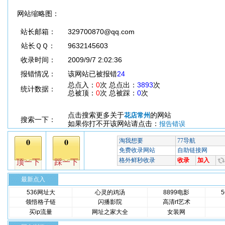
网站缩略图：
站长邮箱：
329700870@qq.com
站长ＱＱ：
9632145603
收录时间：
2009/9/7 2:02:36
报错情况：
该网站已被报错
24
总点入：
0
次 总点出：
3893
次
统计数据：
总被顶：
0
次 总被踩：
0
次
点击搜索更多关于
的网站
花店常州
搜索一下：
如果你打不开该网站请点击：
报告错误
最新点入
536网址大
心灵的鸡汤
8899电影
领悟格子链
闪播影院
高清rt艺术
买ip流量
网址之家大全
女装网