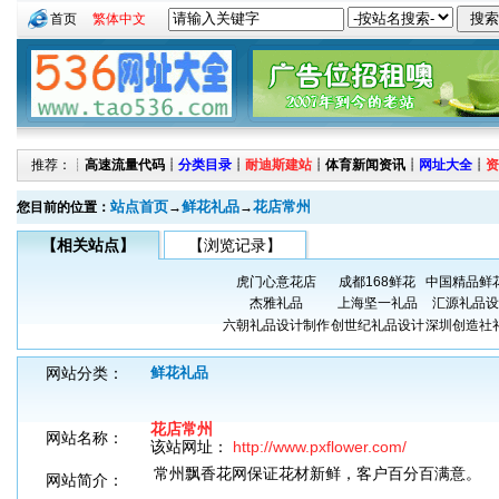
首页
繁体中文
推荐：┊
高速流量代码
┊
分类目录
┊
耐迪斯建站
┊
体育新闻资讯
┊
网址大全
┊
资
站点首页
鲜花礼品
花店常州
您目前的位置：
→
→
【相关站点】
【浏览记录】
虎门心意花店
成都168鲜花
中国精品鲜
杰雅礼品
上海坚一礼品
汇源礼品设
六朝礼品设计制作
创世纪礼品设计
深圳创造社
网站分类：
鲜花礼品
花店常州
网站名称：
该站网址：
http://www.pxflower.com/
常州飘香花网保证花材新鲜，客户百分百满意。
网站简介：