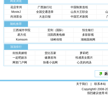
网友浏览
花店常州
广西旅行社
中国制浆造纸
MovieJ
全国交通违章
山东大王职业
尚润茶业
大连日报
中国艺术新闻
随机推荐
江西城市学院
宏利（国际）
恒生银行
易方优
沈阳西奥电梯
多影影视
Komsom
绿树传情
湖南国画网
顶顶排行
街拍美媚馆
货比百家
萝莉吧
一起吧娱乐
健康咨询
性感美女图片
网资门户网
快看小说网
心灵的鸡汤
关于我们 |
联系本站
Copyright© 2008-2
强烈建议使用 IE6