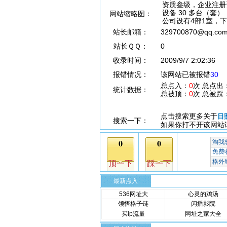
资质叁级，企业注册资
设备 30 多台（套
网站缩略图：
公司设有4部1室，下辖
站长邮箱：
329700870@qq.co
站长ＱＱ：
0
收录时间：
2009/9/7 2:02:36
报错情况：
该网站已被报错
30
总点入：
0
次 总点出
统计数据：
总被顶：
0
次 总被踩
点击搜索更多关于
日
搜索一下：
如果你打不开该网站
最新点入
536网址大
心灵的鸡汤
领悟格子链
闪播影院
买ip流量
网址之家大全