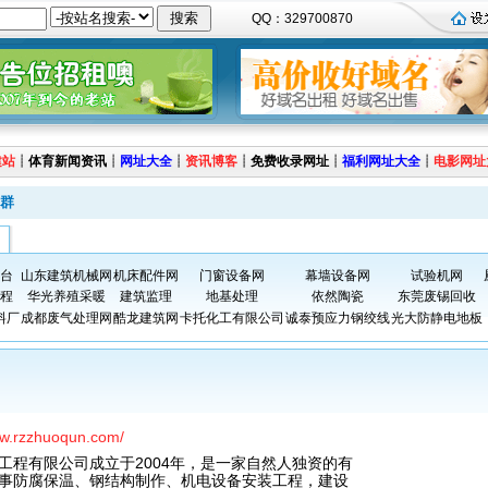
QQ：329700870
建站
┊
体育新闻资讯
┊
网址大全
┊
资讯博客
┊
免费收录网址
┊
福利网址大全
┊
电影网址
群
台
山东建筑机械网
机床配件网
门窗设备网
幕墙设备网
试验机网
程
华光养殖采暖
建筑监理
地基处理
依然陶瓷
东莞废锡回收
料厂
成都废气处理网
酷龙建筑网
卡托化工有限公司
诚泰预应力钢绞线
光大防静电地板
ww.rzzhuoqun.com/
工程有限公司成立于2004年，是一家自然人独资的有
事防腐保温、钢结构制作、机电设备安装工程，建设