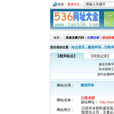
首页
繁体中文
推荐：┊
高速流量代码
┊
分类目录
┊
耐迪斯
站点首页
建筑环保
日照卓
您目前的位置：
→
→
【相关站点】
【浏览记录】
液压升降平
尚光照明工
源兴金属材
网站分类：
建筑环保
日照卓群
网站名称：
该站网址：
http://w
日照市卓群防腐安装
网站简介：
限责任公司，主要从