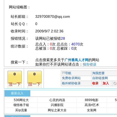
网站缩略图：
站长邮箱：
329700870@qq.com
站长ＱＱ：
0
收录时间：
2009/9/7 2:02:36
报错情况：
该网站已被报错
28
总点入：
0
次 总点出：
4070
次
统计数据：
总被顶：
0
次 总被踩：
0
次
点击搜索更多关于
的网站
广州番禺人才网
搜索一下：
如果你打不开该网站请点击：
报告错误
最新点入
536网址大
心灵的鸡汤
8899电影
领悟格子链
闪播影院
高清rt艺术
买ip流量
网址之家大全
女装网