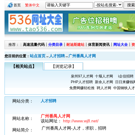
首页
繁体中文
推荐：┊
高速流量代码
┊
分类目录
┊
耐迪斯建站
┊
体育新闻资讯
┊
网址大全
┊
资
站点首页
人才招聘
广州番禺人才网
您目前的位置：
→
→
【相关站点】
【浏览记录】
泉州97人才网
十堰人才网
i企信招聘
PHP人才招聘
新余人才网
日日来赚钱
免费网赚轻松推
聘人才网
中国钢铁人才
网站分类：
人才招聘
广州番禺人才网
网站名称：
该站网址：
http://www.wj8.net/
广州番禺人才网-人才，求职，招聘
网站简介：