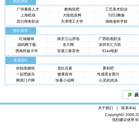
网友浏览
广州番禺人才
酷狗笑吧
工艺美术职业
上海机场
大陆批发网
52DJ舞曲
四川商务职业
天津理工大学
湖南省科学技
随机推荐
红袖服饰
南京江山房地
广西机电职业
源码网下载
东方网
深圳市汇力胜
西南民族大学
安溪三春茶舍
91av电影
顶顶排行
街拍美媚馆
货比百家
萝莉吧
一起吧娱乐
健康咨询
性感美女图片
网资门户网
快看小说网
心灵的鸡汤
关于我们 |
联系本站
Copyright© 2008-2
强烈建议使用 IE6