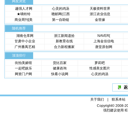
网友浏览
越强人才网
心灵的鸡汤
天极资料世界
★嘀铃铃
赣邮网(江西
浙江农业信息
商业周刊[美
第一自助链
金世缘
随机推荐
湖南仓库网
浙江新闻遗拾
NAVER[
甘肃中小企业
新教育在线
上海金佳信电
广州番禺艺精
合力新程搬家
唐堂原创网
顶顶排行
街拍美媚馆
货比百家
萝莉吧
一起吧娱乐
健康咨询
性感美女图片
网资门户网
快看小说网
心灵的鸡汤
关于我们 |
联系本站
Copyright© 2008-2
强烈建议使用 IE6