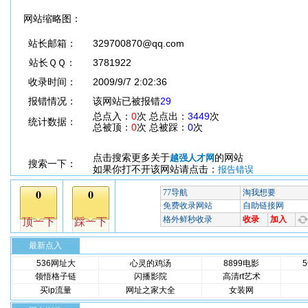
网站缩略图：
站长邮箱：
329700870@qq.com
站长ＱＱ：
3781922
收录时间：
2009/9/7 2:02:36
报错情况：
该网站已被报错
29
总点入：
0
次 总点出：
3449
次
统计数据：
总被顶：
0
次 总被踩：
0
次
点击搜索更多关于
的网站
越强人才网
搜索一下：
如果你打不开该网站请点击：
报告错误
最新点入
536网址大
心灵的鸡汤
8899电影
领悟格子链
闪播影院
高清rt艺术
买ip流量
网址之家大全
女装网