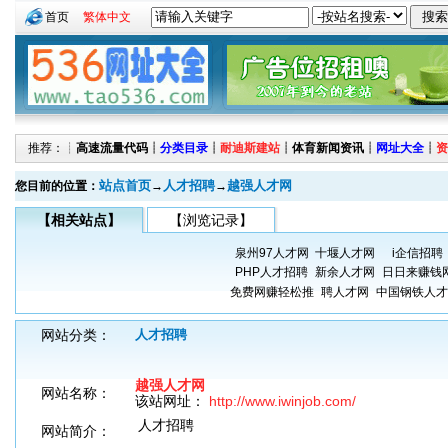
首页
繁体中文
推荐：┊
高速流量代码
┊
分类目录
┊
耐迪斯建站
┊
体育新闻资讯
┊
网址大全
┊
资
站点首页
人才招聘
越强人才网
您目前的位置：
→
→
【相关站点】
【浏览记录】
泉州97人才网
十堰人才网
i企信招聘
PHP人才招聘
新余人才网
日日来赚钱
免费网赚轻松推
聘人才网
中国钢铁人才
网站分类：
人才招聘
越强人才网
网站名称：
该站网址：
http://www.iwinjob.com/
人才招聘
网站简介：