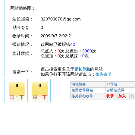
网站缩略图：
站长邮箱：
329700870@qq.com
站长ＱＱ：
0
收录时间：
2009/9/7 2:02:21
报错情况：
该网站已被报错
42
总点入：
0
次 总点出：
3900
次
统计数据：
总被顶：
0
次 总被踩：
0
次
点击搜索更多关于
的网站
家长导航
搜索一下：
如果你打不开该网站请点击：
报告错误