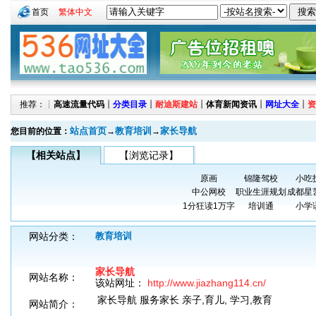
首页
繁体中文
推荐：┊
高速流量代码
┊
分类目录
┊
耐迪斯建站
┊
体育新闻资讯
┊
网址大全
┊
资
站点首页
教育培训
家长导航
您目前的位置：
→
→
【相关站点】
【浏览记录】
原画
锦隆驾校
小吃
中公网校
职业生涯规划
成都星
1分狂读1万字
培训通
小学
网站分类：
教育培训
家长导航
网站名称：
该站网址：
http://www.jiazhang114.cn/
家长导航 服务家长 亲子,育儿, 学习,教育
网站简介：