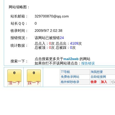
网站缩略图：
站长邮箱：
329700870@qq.com
站长ＱＱ：
0
收录时间：
2009/9/7 2:02:38
报错情况：
该网站已被报错
24
总点入：
0
次 总点出：
4109
次
统计数据：
总被顶：
0
次 总被踩：
0
次
点击搜索更多关于
的网站
mail2web
搜索一下：
如果你打不开该网站请点击：
报告错误