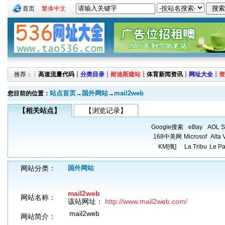
首页
繁体中文
推荐：┊
高速流量代码
┊
分类目录
┊
耐迪斯建站
┊
体育新闻资讯
┊
网址大全
┊
资
站点首页
国外网站
mail2web
您目前的位置：
→
→
【相关站点】
【浏览记录】
Google搜索
eBay
AOL S
168中美网
Microsof
Alta 
KM[俄]
La Tribu
Le Pa
网站分类：
国外网站
mail2web
网站名称：
该站网址：
http://www.mail2web.com/
mail2web
网站简介：