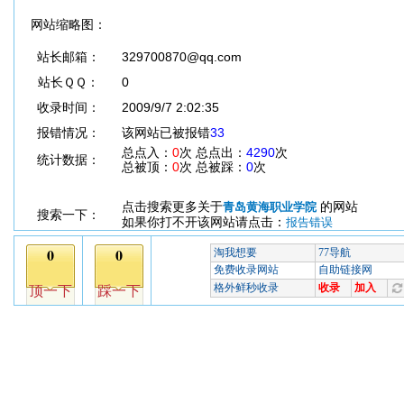
网站缩略图：
站长邮箱：
329700870@qq.com
站长ＱＱ：
0
收录时间：
2009/9/7 2:02:35
报错情况：
该网站已被报错
33
总点入：
0
次 总点出：
4290
次
统计数据：
总被顶：
0
次 总被踩：
0
次
点击搜索更多关于
的网站
青岛黄海职业学院
搜索一下：
如果你打不开该网站请点击：
报告错误